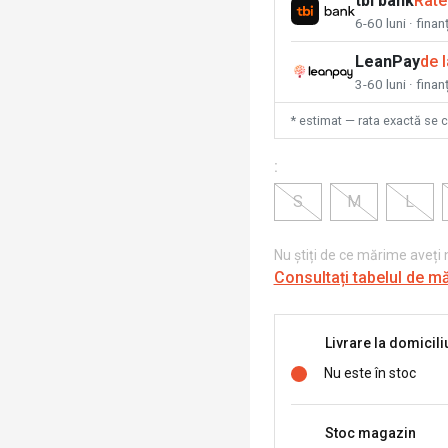
tbi bank
Rate
6-60 luni · fina
LeanPay
de 
3-60 luni · finan
* estimat — rata exactă se 
:
S
M
L
Nu știți de ce mărime aveți
Consultați tabelul de m
Livrare la domicili
Nu este în stoc
Stoc magazin