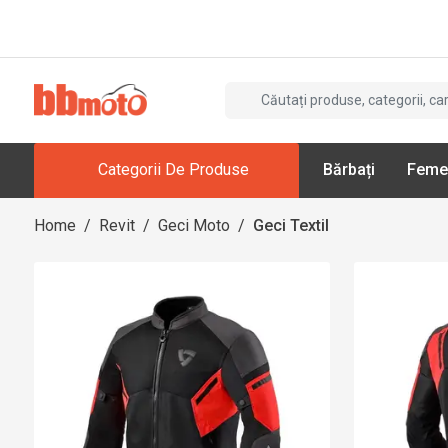
Categorii De Produse
Bărbați
Feme
Home
/
Revit
/
Geci Moto
/
Geci Textil