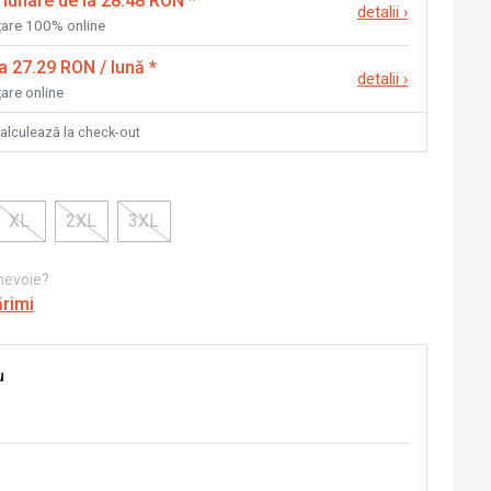
 lunare de la 28.48 RON
*
detalii
›
nțare 100% online
la 27.29 RON / lună
*
detalii
›
țare online
calculează la check-out
XL
2XL
3XL
 nevoie?
ărimi
u