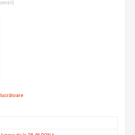
cenzii
)
 lucrătoare