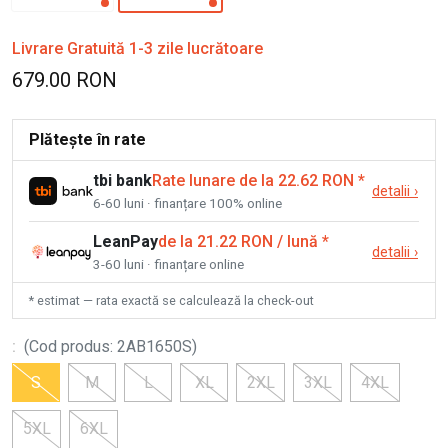
Livrare Gratuită 1-3 zile lucrătoare
679.00 RON
Plătește în rate
tbi bank
Rate lunare de la 22.62 RON
*
detalii
›
6-60 luni · finanțare 100% online
LeanPay
de la 21.22 RON / lună
*
detalii
›
3-60 luni · finanțare online
* estimat — rata exactă se calculează la check-out
:
(
Cod produs
:
2AB1650S
)
S
M
L
XL
2XL
3XL
4XL
5XL
6XL