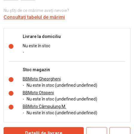
Nu știți de ce mărime aveți nevoie?
Consultați tabelul de mărimi
Livrare la domiciliu
Nu este în stoc
-
Stoc magazin
BBMoto Gheorgheni
-
Nu este în stoc (undefined undefined)
BBMoto Otopeni
-
Nu este în stoc (undefined undefined)
BBMoto Câmpulung M.
-
Nu este în stoc (undefined undefined)
Detalii de livrare