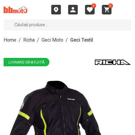
0
0
Home
/
Richa
/
Geci Moto
/
Geci Textil
LIVRARE GRATUITĂ