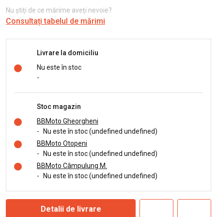
Nu știți de ce mărime aveți nevoie?
Consultați tabelul de mărimi
Livrare la domiciliu
Nu este în stoc
-
Stoc magazin
BBMoto Gheorgheni
-
Nu este în stoc (undefined undefined)
BBMoto Otopeni
-
Nu este în stoc (undefined undefined)
BBMoto Câmpulung M.
-
Nu este în stoc (undefined undefined)
Detalii de livrare