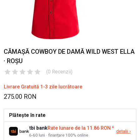
CĂMAȘĂ COWBOY DE DAMĂ WILD WEST ELLA
· ROȘU
(
0
Recenzii
)
Livrare Gratuită 1-3 zile lucrătoare
275.00 RON
Plătește în rate
tbi bank
Rate lunare de la 11.86 RON
*
detalii
›
6-60 luni · finanțare 100% online