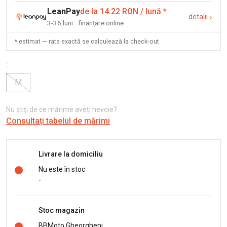
LeanPay
de la 14.22 RON / lună
*
detalii
›
3-36 luni · finanțare online
* estimat — rata exactă se calculează la check-out
:
M
Nu știți de ce mărime aveți nevoie?
Consultați tabelul de mărimi
Livrare la domiciliu
Nu este în stoc
-
Stoc magazin
BBMoto Gheorgheni