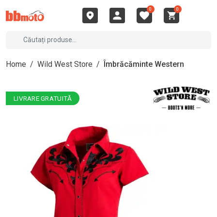
0
0
Home
/
Wild West Store
/
Îmbrăcăminte Western
LIVRARE GRATUITĂ