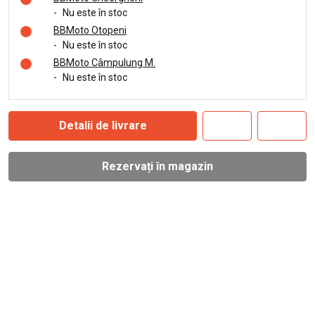
-
Nu este în stoc
BBMoto Otopeni
-
Nu este în stoc
BBMoto Câmpulung M.
-
Nu este în stoc
Detalii de livrare
Rezervați în magazin