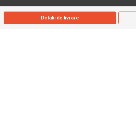
Marți - Sâmbătă: 09:00 - 17:00
Detalii de livrare
0745 153 295
info@bbmoto.ro
Magazin
Otopeni
Str. Ferme D Nr. 2
Otopeni, Ilfov