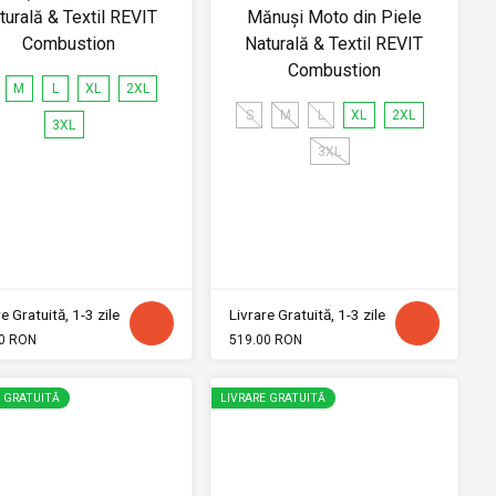
turală & Textil REVIT
Mănuși Moto din Piele
Combustion
Naturală & Textil REVIT
Combustion
M
L
XL
2XL
S
M
L
XL
2XL
3XL
3XL
e Gratuită, 1-3 zile
Livrare Gratuită, 1-3 zile
0 RON
519.00 RON
E GRATUITĂ
LIVRARE GRATUITĂ