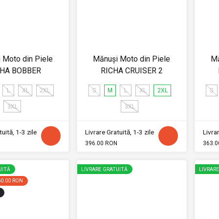
 Moto din Piele
Mănuși Moto din Piele
Mă
CHA BOBBER
RICHA CRUISER 2
L
XL
2XL
S
M
L
XL
2XL
S
3XL
3XL
uită, 1-3 zile
Livrare Gratuită, 1-3 zile
Livrar
396.00 RON
363.0
UITĂ
LIVRARE GRATUITĂ
LIVRAR
60.00 RON