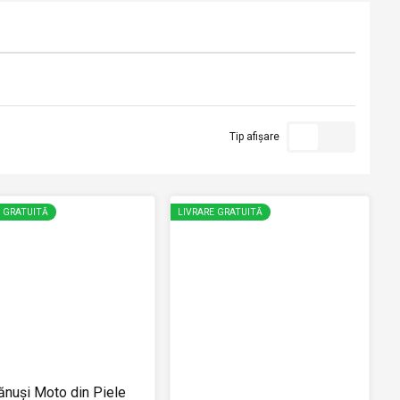
Tip afișare
E GRATUITĂ
LIVRARE GRATUITĂ
nuși Moto din Piele