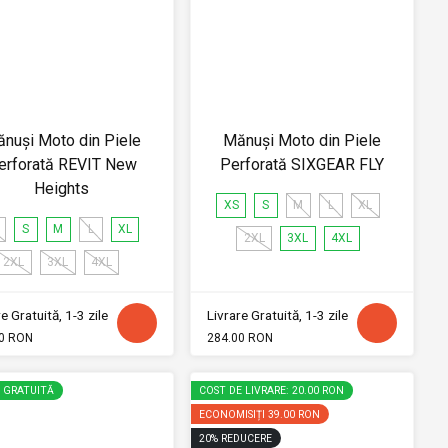
nuși Moto din Piele
Mănuși Moto din Piele
erforată REVIT New
Perforată SIXGEAR FLY
Heights
XS
S
M
L
XL
S
M
L
XL
2XL
3XL
4XL
2XL
3XL
4XL
e Gratuită, 1-3 zile
Livrare Gratuită, 1-3 zile
0 RON
284.00 RON
E GRATUITĂ
COST DE LIVRARE: 20.00 RON
ECONOMISIȚI
39.00 RON
20
%
REDUCERE