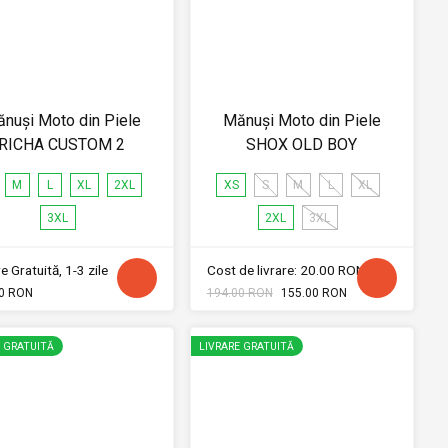
nuși Moto din Piele
Mănuși Moto din Piele
RICHA CUSTOM 2
SHOX OLD BOY
M
L
XL
2XL
XS
S
M
L
XL
3XL
2XL
3XL
e Gratuită, 1-3 zile
Cost de livrare: 20.00 RON
0 RON
194.00 RON
155.00 RON
E GRATUITĂ
LIVRARE GRATUITĂ