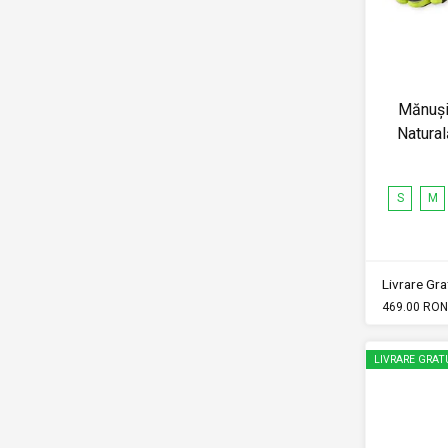
Mănuși
Natural
S
M
Livrare Grat
469.00 RON
LIVRARE GRAT