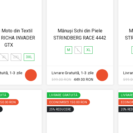
 Moto din Textil
Mănuși Schi din Piele
M
 RICHA INVADER
STRINDBERG RACE 4442
STR
GTX
M
L
XL
XL
2XL
3XL
uită, 1-3 zile
Livrare Gratuită, 1-3 zile
Livrar
599.00 RON
449.00 RON
599.0
UITĂ
LIVRARE GRATUITĂ
LIVRAR
150.00 RON
ECONOMISIȚI
150.00 RON
ECONOM
25
%
REDUCERE
20
%
RED