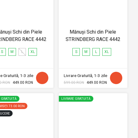
ănuși Schi din Piele
Mănuși Schi din Piele
INDBERG RACE 4442
STRINDBERG RACE 4442
S
M
L
XL
S
M
L
XL
e Gratuită, 1-3 zile
Livrare Gratuită, 1-3 zile
0 RON
449.00 RON
599.00 RON
449.00 RON
E GRATUITĂ
LIVRARE GRATUITĂ
ISIȚI
73.00 RON
UCERE