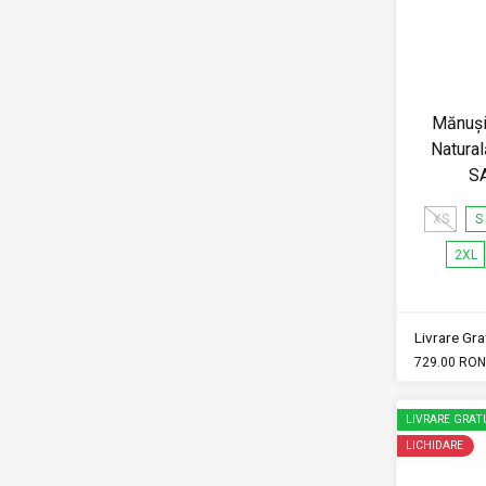
Mănuși
Natural
S
XS
S
2XL
Livrare Grat
729.00 RON
LIVRARE GRAT
LICHIDARE