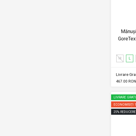
Mănuși
GoreTex
M
L
Livrare Grat
467.00 RON
LIVRARE GRAT
ECONOMISIȚI
25
%
REDUCERE