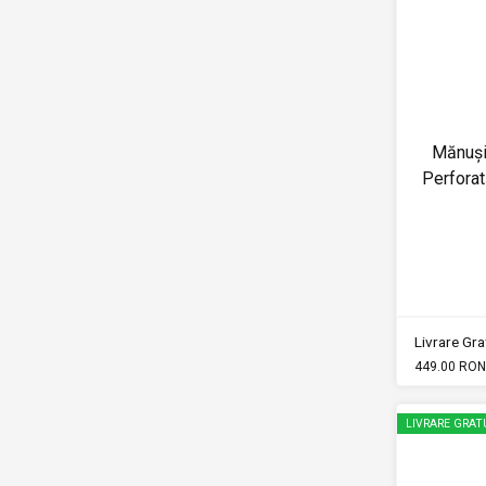
Mănuși
Perfora
Livrare Grat
449.00 RON
LIVRARE GRAT