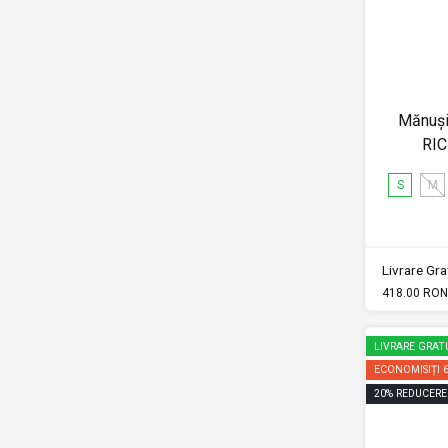
Mănuși
RI
S
M
Livrare Grat
418.00 RON
LIVRARE GRAT
ECONOMISIȚI
20
%
REDUCERE