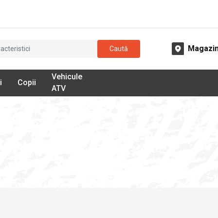
Magazi
Caută
Vehicule
i
Copii
ATV