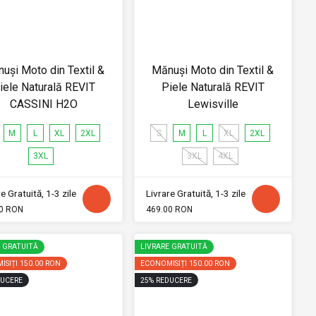
uși Moto din Textil &
Mănuși Moto din Textil &
iele Naturală REVIT
Piele Naturală REVIT
CASSINI H2O
Lewisville
M
L
XL
2XL
S
M
L
XL
2XL
3XL
3XL
4XL
e Gratuită, 1-3 zile
Livrare Gratuită, 1-3 zile
0 RON
469.00 RON
E GRATUITĂ
LIVRARE GRATUITĂ
ISIȚI
150.00 RON
ECONOMISIȚI
150.00 RON
UCERE
25
%
REDUCERE