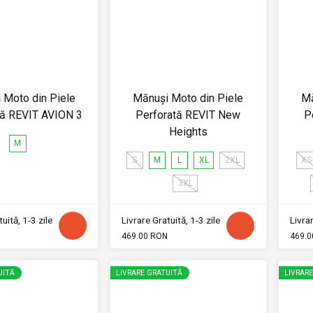
 Moto din Piele
Mănuși Moto din Piele
Mă
tă REVIT AVION 3
Perforată REVIT New
P
Heights
M
S
M
L
XL
2XL
XS
3XL
uită, 1-3 zile
Livrare Gratuită, 1-3 zile
Livrar
469.00 RON
469.0
UITĂ
LIVRARE GRATUITĂ
LIVRAR