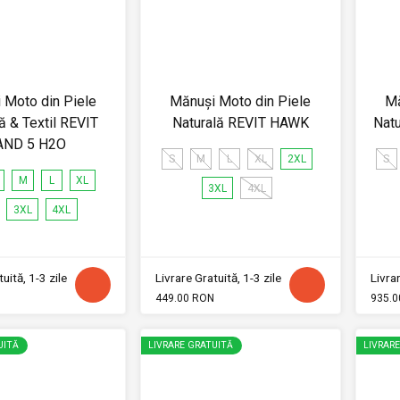
 Moto din Piele
Mănuși Moto din Piele
Mă
ă & Textil REVIT
Naturală REVIT HAWK
Nat
AND 5 H2O
S
M
L
XL
2XL
S
M
L
XL
3XL
4XL
3XL
4XL
uită, 1-3 zile
Livrare Gratuită, 1-3 zile
Livrar
449.00 RON
935.0
UITĂ
LIVRARE GRATUITĂ
LIVRAR