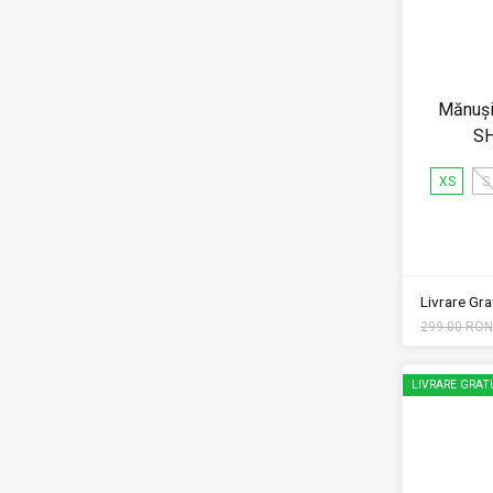
Mănuși
S
XS
S
Livrare Grat
299.00 RON
LIVRARE GRAT