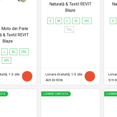
Naturală & Textil REVIT
Na
Blaze
S
M
L
XL
2XL
S
 Moto din Piele
3XL
ă & Textil REVIT
Blaze
L
XL
2XL
3XL
uită, 1-3 zile
Livrare Gratuită, 1-3 zile
Livrar
469.00 RON
519.0
UITĂ
LIVRARE GRATUITĂ
LIVRAR