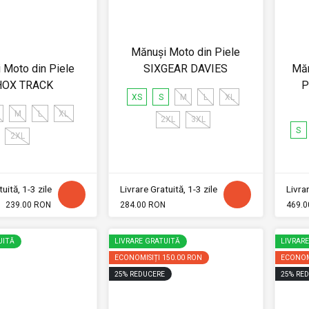
Mănuși Moto din Piele
 Moto din Piele
SIXGEAR DAVIES
Măn
HOX TRACK
P
XS
S
M
L
XL
M
L
XL
2XL
3XL
S
2XL
uită, 1-3 zile
Livrare Gratuită, 1-3 zile
Livrar
239.00 RON
284.00 RON
469.0
UITĂ
LIVRARE GRATUITĂ
LIVRAR
ECONOMISIȚI
150.00 RON
ECONOM
25
%
REDUCERE
25
%
RED