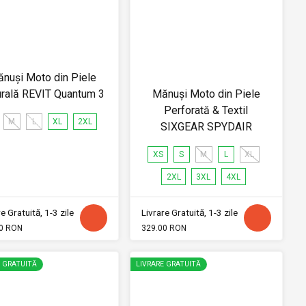
nuși Moto din Piele
urală REVIT Quantum 3
Mănuși Moto din Piele
Perforată & Textil
M
L
XL
2XL
SIXGEAR SPYDAIR
XS
S
M
L
XL
2XL
3XL
4XL
e Gratuită, 1-3 zile
Livrare Gratuită, 1-3 zile
0 RON
329.00 RON
E GRATUITĂ
LIVRARE GRATUITĂ