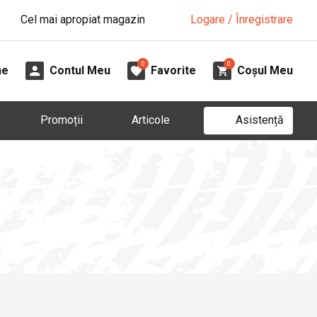
Cel mai apropiat magazin
Logare / Înregistrare
0
0
ne
Contul Meu
Favorite
Coșul Meu
Asistență
Promoții
Articole