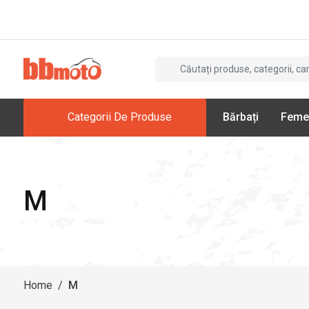
Categorii De Produse
Bărbați
Feme
M
Home
/
M