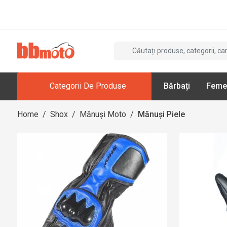
Categorii De Produse
Bărbați
Feme
Home
/
Shox
/
Mănuși Moto
/
Mănuși Piele