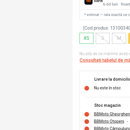
6-60 luni · fina
* estimat — rata exactă se 
:
(
Cod produs
:
1310034
XS
S
M
Nu știți de ce mărime aveți
Consultați tabelul de m
Livrare la domicili
Nu este în stoc
Stoc magazin
BBMoto Gheorghen
BBMoto Otopeni
-
BBMoto Câmpulung