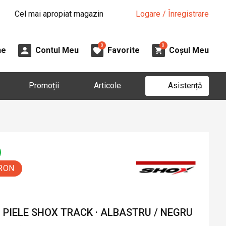
Cel mai apropiat magazin
Logare / Înregistrare
0
0
ne
Contul Meu
Favorite
Coșul Meu
Asistență
Promoții
Articole
 RON
PIELE SHOX TRACK · ALBASTRU / NEGRU