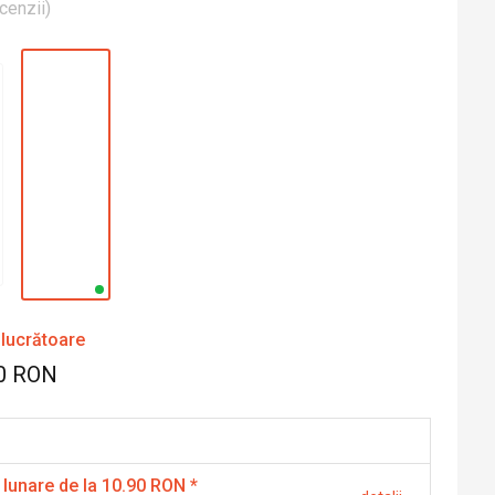
cenzii
)
 lucrătoare
0 RON
 lunare de la 10.90 RON
*