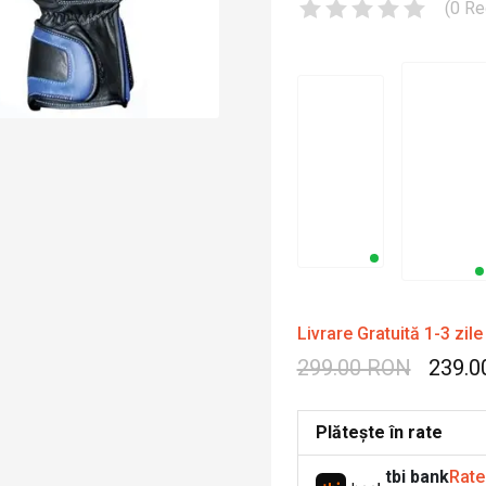
(
0
Re
Livrare Gratuită 1-3 zile
299.00 RON
239.0
Plătește în rate
tbi bank
Rate