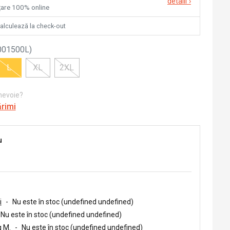
detalii
›
nțare 100% online
calculează la check-out
001500L
)
L
XL
2XL
 nevoie?
ărimi
u
i
-
Nu este în stoc (undefined undefined)
Nu este în stoc (undefined undefined)
 M.
-
Nu este în stoc (undefined undefined)