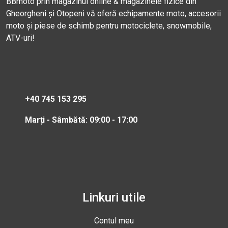
BBmoto prin magazinul online & magazinele fizice din
Gheorgheni și Otopeni vă oferă echipamente moto, accesorii
moto și piese de schimb pentru motociclete, snowmobile,
ATV-uri!
+40 745 153 295
Marți - Sâmbătă: 09:00 - 17:00
Linkuri utile
Contul meu