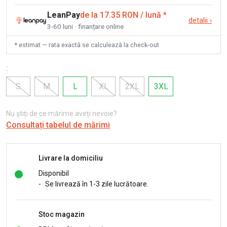
LeanPay
de la 17.35 RON / lună
*
detalii
›
3-60 luni · finanțare online
* estimat — rata exactă se calculează la check-out
:
S
M
L
XL
2XL
3XL
Nu știți de ce mărime aveți nevoie?
Consultați tabelul de mărimi
Livrare la domiciliu
Disponibil
-
Se livrează în 1-3 zile lucrătoare.
Stoc magazin