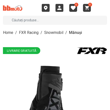
0
0
Home
/
FXR Racing
/
Snowmobil
/
Mănuși
LIVRARE GRATUITĂ