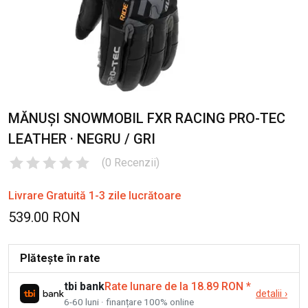
MĂNUȘI SNOWMOBIL FXR RACING PRO-TEC
LEATHER · NEGRU / GRI
(
0
Recenzii
)
Livrare Gratuită 1-3 zile lucrătoare
539.00 RON
Plătește în rate
tbi bank
Rate lunare de la 18.89 RON
*
detalii
›
6-60 luni · finanțare 100% online