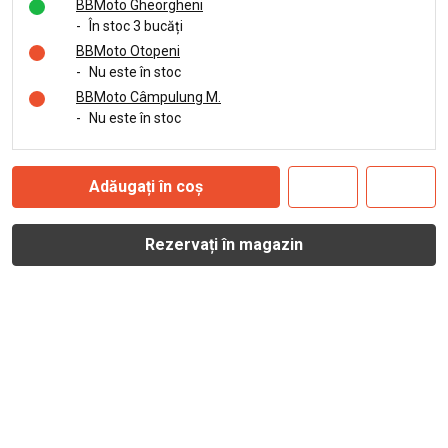
BBMoto Gheorgheni
-
În stoc 3 bucăți
BBMoto Otopeni
-
Nu este în stoc
BBMoto Câmpulung M.
-
Nu este în stoc
Adăugați în coș
Rezervați în magazin