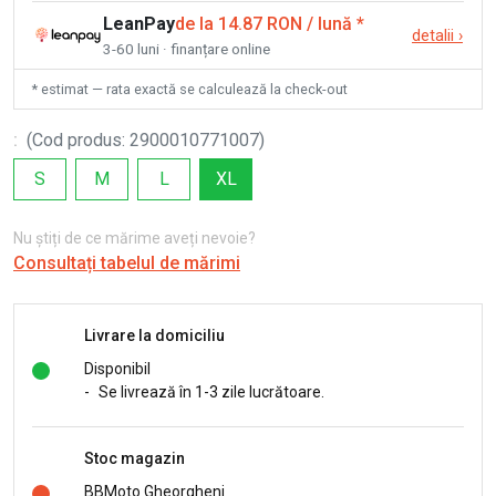
LeanPay
de la 14.87 RON / lună
*
detalii
›
3-60 luni · finanțare online
* estimat — rata exactă se calculează la check-out
:
(
Cod produs
:
2900010771007
)
S
M
L
XL
Nu știți de ce mărime aveți nevoie?
Consultați tabelul de mărimi
Livrare la domiciliu
Disponibil
-
Se livrează în 1-3 zile lucrătoare.
Stoc magazin
BBMoto Gheorgheni