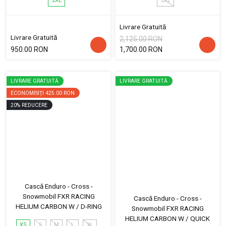
2XL
2XL
Livrare Gratuită
Livrare Gratuită
2,125.00 RON
950.00 RON
1,700.00 RON
LIVRARE GRATUITĂ
LIVRARE GRATUITĂ
ECONOMISIȚI
425.00 RON
20
%
REDUCERE
Cască Enduro - Cross -
Snowmobil FXR RACING
Cască Enduro - Cross -
HELIUM CARBON W / D-RING
Snowmobil FXR RACING
HELIUM CARBON W / QUICK
XS
S
M
L
XL