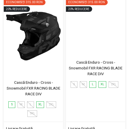
ECONOMISIȚI
315.00 RON
ECONOMISIȚI
315.00 RON
20
%
REDUCERE
20
%
REDUCERE
Cască Enduro - Cross -
Snowmobil FXR RACING BLADE
RACE DIV
Cască Enduro - Cross -
S
M
L
XL
2XL
Snowmobil FXR RACING BLADE
RACE DIV
S
M
L
XL
2XL
3XL
Livrare Gratuită
Livrare Gratuită