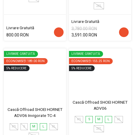
2XL
Livrare Gratuită
Livrare Gratuită
3,780.00 RON
800.00 RON
3,591.00 RON
LIVRARE GRATUITĂ
LIVRARE GRATUITĂ
ECONOMISIȚI
189.00 RON
ECONOMISIȚI
155.25 RON
5
%
REDUCERE
5
%
REDUCERE
Cască Offroad SHOEI HORNET
ADV06
Cască Offroad SHOEI HORNET
ADV06 Invigorate TC-4
XS
S
M
L
XL
XS
S
M
L
XL
2XL