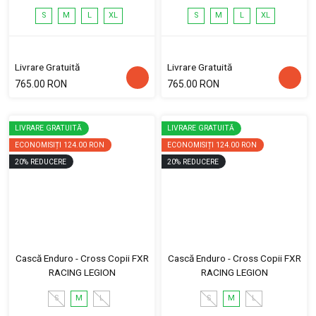
S
M
L
XL
S
M
L
XL
Livrare Gratuită
Livrare Gratuită
765.00 RON
765.00 RON
LIVRARE GRATUITĂ
LIVRARE GRATUITĂ
ECONOMISIȚI
124.00 RON
ECONOMISIȚI
124.00 RON
20
%
REDUCERE
20
%
REDUCERE
Cască Enduro - Cross Copii FXR
Cască Enduro - Cross Copii FXR
RACING LEGION
RACING LEGION
S
M
L
S
M
L