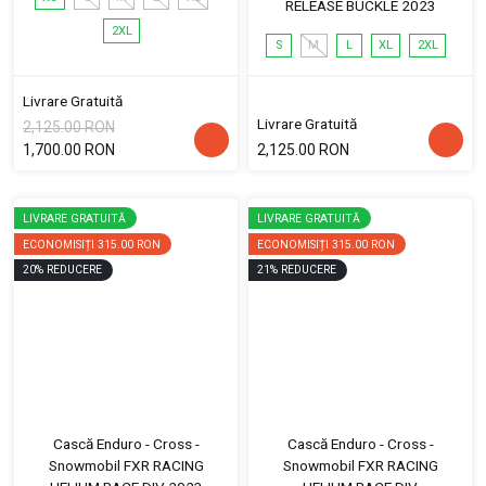
RELEASE BUCKLE 2023
2XL
S
M
L
XL
2XL
Livrare Gratuită
Livrare Gratuită
2,125.00 RON
1,700.00 RON
2,125.00 RON
LIVRARE GRATUITĂ
LIVRARE GRATUITĂ
ECONOMISIȚI
315.00 RON
ECONOMISIȚI
315.00 RON
20
%
REDUCERE
21
%
REDUCERE
Cască Enduro - Cross -
Cască Enduro - Cross -
Snowmobil FXR RACING
Snowmobil FXR RACING