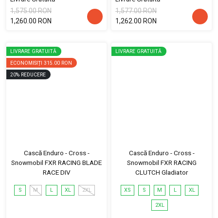
1,575.00 RON
1,577.00 RON
1,260.00 RON
1,262.00 RON
LIVRARE GRATUITĂ
LIVRARE GRATUITĂ
ECONOMISIȚI
315.00 RON
20
%
REDUCERE
Cască Enduro - Cross -
Cască Enduro - Cross -
Snowmobil FXR RACING BLADE
Snowmobil FXR RACING
RACE DIV
CLUTCH Gladiator
S
M
L
XL
2XL
XS
S
M
L
XL
2XL