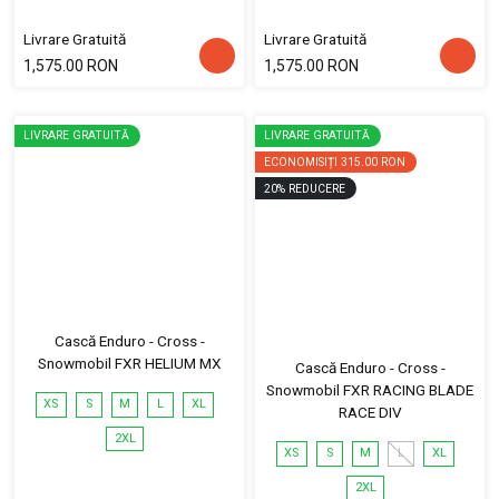
Livrare Gratuită
Livrare Gratuită
1,575.00 RON
1,575.00 RON
LIVRARE GRATUITĂ
LIVRARE GRATUITĂ
ECONOMISIȚI
315.00 RON
20
%
REDUCERE
Cască Enduro - Cross -
Snowmobil FXR HELIUM MX
Cască Enduro - Cross -
Snowmobil FXR RACING BLADE
XS
S
M
L
XL
RACE DIV
2XL
XS
S
M
L
XL
2XL