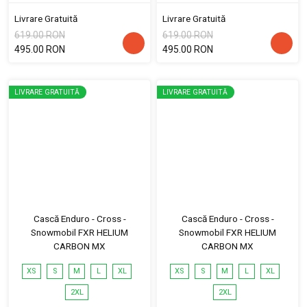
Livrare Gratuită
Livrare Gratuită
619.00 RON
619.00 RON
495.00 RON
495.00 RON
LIVRARE GRATUITĂ
LIVRARE GRATUITĂ
Cască Enduro - Cross -
Cască Enduro - Cross -
Snowmobil FXR HELIUM
Snowmobil FXR HELIUM
CARBON MX
CARBON MX
XS
S
M
L
XL
XS
S
M
L
XL
2XL
2XL