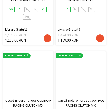
HELIUM RACE DIV 2023
HELIUM RACE DIV
XS
S
M
L
XL
S
M
L
XL
2XL
Livrare Gratuită
Livrare Gratuită
1,575.00 RON
1,474.00 RON
1,260.00 RON
1,159.00 RON
LIVRARE GRATUITĂ
LIVRARE GRATUITĂ
Cască Enduro - Cross Copii FXR
Cască Enduro - Cross Copii FXR
RACING CLUTCH MX
RACING CLUTCH MX