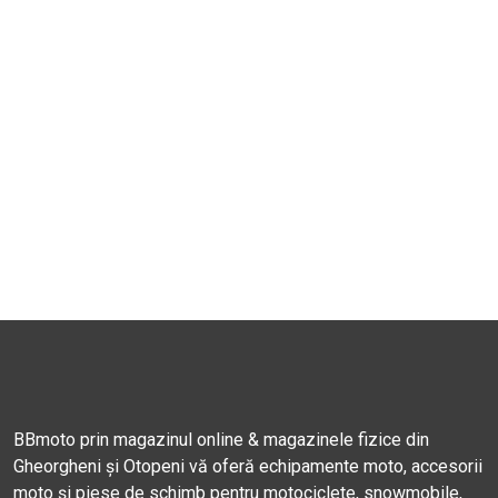
BBmoto prin magazinul online & magazinele fizice din
Gheorgheni și Otopeni vă oferă echipamente moto, accesorii
moto și piese de schimb pentru motociclete, snowmobile,