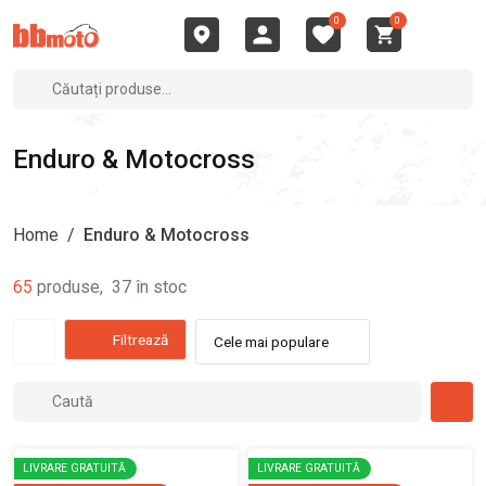
0
0
Enduro & Motocross
Home
/
Enduro & Motocross
65
produse
,
37
în stoc
Filtrează
Cele mai populare
LIVRARE GRATUITĂ
LIVRARE GRATUITĂ