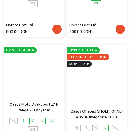
2XL
2XL
Livrare Gratuită
Livrare Gratuită
800.00 RON
800.00 RON
LIVRARE GRATUITĂ
LIVRARE GRATUITĂ
ECONOMISIȚI
189.00 RON
5
%
REDUCERE
Cască Moto Dual-Sport Z1R
Range 2.0 Voyager
Cască Offroad SHOEI HORNET
ADV06 Invigorate TC-10
XS
S
M
L
XL
XS
S
M
L
XL
2XL