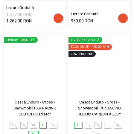
Livrare Gratuită
Livrare Gratuită
1,577.00 RON
1,262.00 RON
950.00 RON
LIVRARE GRATUITĂ
LIVRARE GRATUITĂ
ECONOMISIȚI
425.00 RON
20
%
REDUCERE
Cască Enduro - Cross -
Cască Enduro - Cross -
Snowmobil FXR RACING
Snowmobil FXR RACING
CLUTCH Gladiator
HELIUM CARBON ALLOY
XS
S
M
L
XL
XS
S
M
L
XL