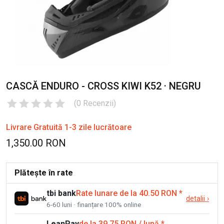
CASCĂ ENDURO - CROSS KIWI K52 · NEGRU
(
0
Recenzii
)
Livrare Gratuită 1-3 zile lucrătoare
1,350.00 RON
Plătește în rate
tbi bank
Rate lunare de la 40.50 RON
*
detalii
›
6-60 luni · finanțare 100% online
LeanPay
de la 39.75 RON / lună
*