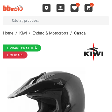
0
0
Home
/
Kiwi
/
Enduro & Motocross
/
Cască
LIVRARE GRATUITĂ
LICHIDARE