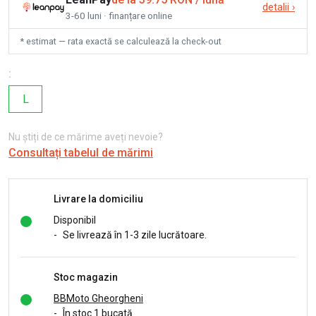
detalii
›
3-60 luni · finanțare online
* estimat — rata exactă se calculează la check-out
:
L
Nu știți de ce mărime aveți nevoie?
Consultați tabelul de mărimi
Livrare la domiciliu
Disponibil
-
Se livrează în 1-3 zile lucrătoare.
Stoc magazin
BBMoto Gheorgheni
-
În stoc 1 bucată