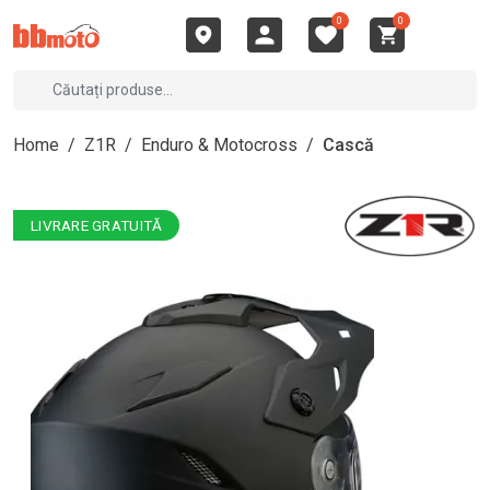
0
0
Home
/
Z1R
/
Enduro & Motocross
/
Cască
LIVRARE GRATUITĂ