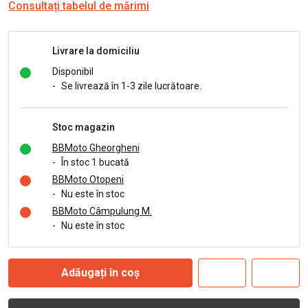
Consultați tabelul de mărimi
Livrare la domiciliu
Disponibil
-
Se livrează în 1-3 zile lucrătoare.
Stoc magazin
BBMoto Gheorgheni
-
În stoc 1 bucată
BBMoto Otopeni
-
Nu este în stoc
BBMoto Câmpulung M.
-
Nu este în stoc
Adăugați în coș