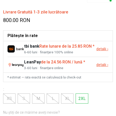
Livrare Gratuită 1-3 zile lucrătoare
800.00 RON
Plătește în rate
tbi bank
Rate lunare de la 25.85 RON
*
detalii
›
6-60 luni · finanțare 100% online
LeanPay
de la 24.56 RON / lună
*
detalii
›
3-60 luni · finanțare online
* estimat — rata exactă se calculează la check-out
:
XS
S
M
L
XL
2XL
Nu știți de ce mărime aveți nevoie?