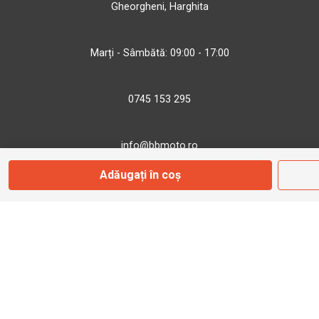
Gheorgheni, Harghita
Marți - Sâmbătă: 09:00 - 17:00
0745 153 295
info@bbmoto.ro
Adăugați în coș
Magazin
Otopeni
Str. Ferme D Nr. 2
Otopeni, Ilfov