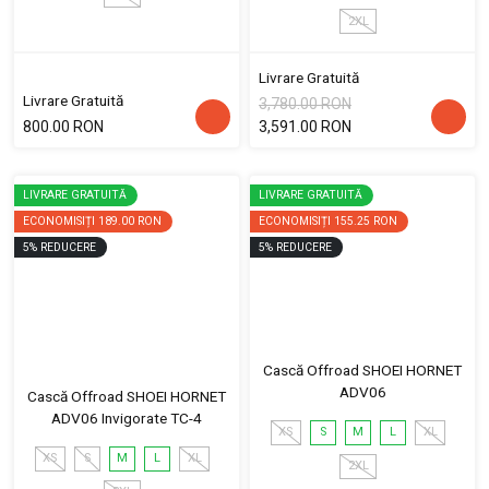
2XL
Livrare Gratuită
Livrare Gratuită
3,780.00 RON
800.00 RON
3,591.00 RON
LIVRARE GRATUITĂ
LIVRARE GRATUITĂ
ECONOMISIȚI
189.00 RON
ECONOMISIȚI
155.25 RON
5
%
REDUCERE
5
%
REDUCERE
Cască Offroad SHOEI HORNET
ADV06
Cască Offroad SHOEI HORNET
ADV06 Invigorate TC-4
XS
S
M
L
XL
XS
S
M
L
XL
2XL