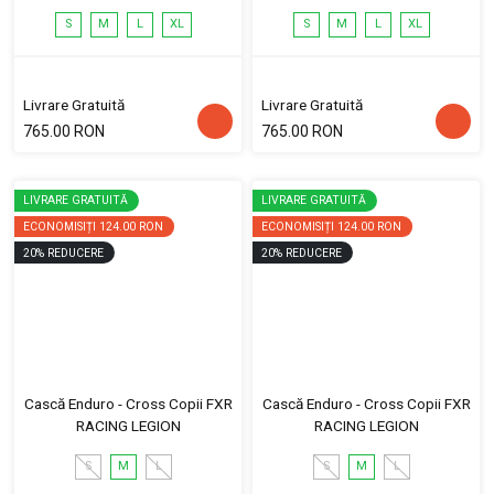
S
M
L
XL
S
M
L
XL
Livrare Gratuită
Livrare Gratuită
765.00 RON
765.00 RON
LIVRARE GRATUITĂ
LIVRARE GRATUITĂ
ECONOMISIȚI
124.00 RON
ECONOMISIȚI
124.00 RON
20
%
REDUCERE
20
%
REDUCERE
Cască Enduro - Cross Copii FXR
Cască Enduro - Cross Copii FXR
RACING LEGION
RACING LEGION
S
M
L
S
M
L