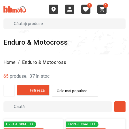
0
0
Enduro & Motocross
Home
/
Enduro & Motocross
65
produse
,
37
în stoc
Filtrează
Cele mai populare
LIVRARE GRATUITĂ
LIVRARE GRATUITĂ