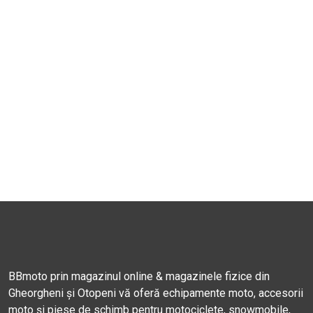
BBmoto prin magazinul online & magazinele fizice din
Gheorgheni și Otopeni vă oferă echipamente moto, accesorii
moto și piese de schimb pentru motociclete, snowmobile,