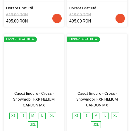
Livrare Gratuită
Livrare Gratuită
619.00 RON
619.00 RON
495.00 RON
495.00 RON
LIVRARE GRATUITĂ
LIVRARE GRATUITĂ
Cască Enduro - Cross -
Cască Enduro - Cross -
Snowmobil FXR HELIUM
Snowmobil FXR HELIUM
CARBON MX
CARBON MX
XS
S
M
L
XL
XS
S
M
L
XL
2XL
2XL