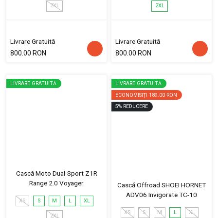
2XL
2XL
Livrare Gratuită
Livrare Gratuită
800.00 RON
800.00 RON
LIVRARE GRATUITĂ
LIVRARE GRATUITĂ
ECONOMISIȚI
189.00 RON
5
%
REDUCERE
Cască Moto Dual-Sport Z1R
Range 2.0 Voyager
Cască Offroad SHOEI HORNET
ADV06 Invigorate TC-10
XS
S
M
L
XL
XS
S
M
L
XL
2XL