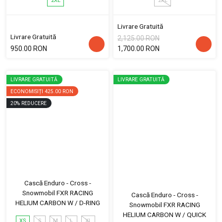
2XL
2XL
Livrare Gratuită
Livrare Gratuită
2,125.00 RON
950.00 RON
1,700.00 RON
LIVRARE GRATUITĂ
LIVRARE GRATUITĂ
ECONOMISIȚI
425.00 RON
20
%
REDUCERE
Cască Enduro - Cross -
Snowmobil FXR RACING
Cască Enduro - Cross -
HELIUM CARBON W / D-RING
Snowmobil FXR RACING
HELIUM CARBON W / QUICK
XS
S
M
L
XL