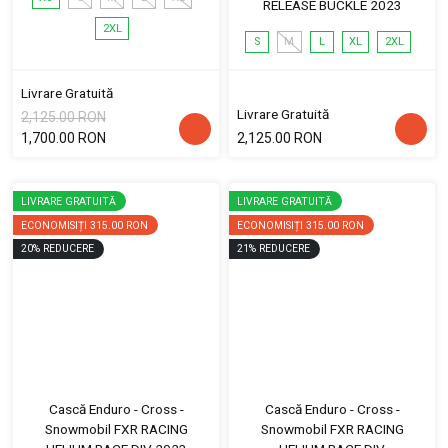
RELEASE BUCKLE 2023
2XL
S
M
L
XL
2XL
Livrare Gratuită
Livrare Gratuită
2,125.00 RON
1,700.00 RON
2,125.00 RON
LIVRARE GRATUITĂ
LIVRARE GRATUITĂ
ECONOMISIȚI
315.00 RON
ECONOMISIȚI
315.00 RON
20
%
REDUCERE
21
%
REDUCERE
Cască Enduro - Cross -
Cască Enduro - Cross -
Snowmobil FXR RACING
Snowmobil FXR RACING