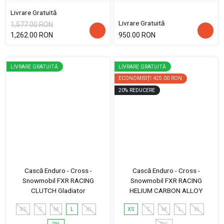
Livrare Gratuită
Livrare Gratuită
1,577.00 RON
1,262.00 RON
950.00 RON
LIVRARE GRATUITĂ
LIVRARE GRATUITĂ
ECONOMISIȚI
425.00 RON
20
%
REDUCERE
Cască Enduro - Cross -
Cască Enduro - Cross -
Snowmobil FXR RACING
Snowmobil FXR RACING
CLUTCH Gladiator
HELIUM CARBON ALLOY
XS
S
M
L
XL
XS
S
M
L
XL