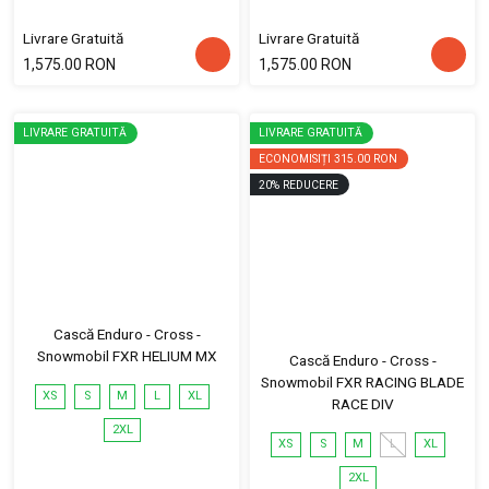
Livrare Gratuită
Livrare Gratuită
1,575.00 RON
1,575.00 RON
LIVRARE GRATUITĂ
LIVRARE GRATUITĂ
ECONOMISIȚI
315.00 RON
20
%
REDUCERE
Cască Enduro - Cross -
Snowmobil FXR HELIUM MX
Cască Enduro - Cross -
Snowmobil FXR RACING BLADE
XS
S
M
L
XL
RACE DIV
2XL
XS
S
M
L
XL
2XL