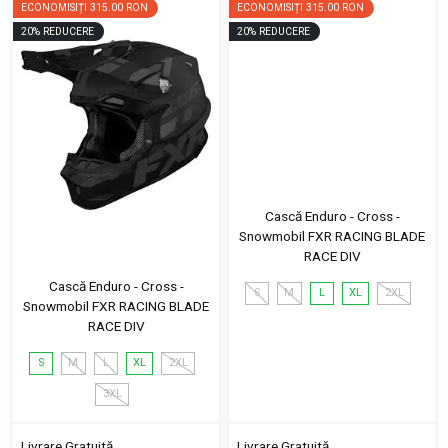
ECONOMISIȚI
315.00 RON
ECONOMISIȚI
315.00 RON
20
%
REDUCERE
20
%
REDUCERE
Cască Enduro - Cross -
Snowmobil FXR RACING BLADE
RACE DIV
Cască Enduro - Cross -
S
M
L
XL
2XL
Snowmobil FXR RACING BLADE
RACE DIV
S
M
L
XL
2XL
3XL
Livrare Gratuită
Livrare Gratuită