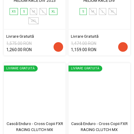
HELIUM RACE DIV 2023
HELIUM RACE DIV
XS
S
M
L
XL
S
M
L
XL
2XL
Livrare Gratuită
Livrare Gratuită
1,575.00 RON
1,474.00 RON
1,260.00 RON
1,159.00 RON
LIVRARE GRATUITĂ
LIVRARE GRATUITĂ
Cască Enduro - Cross Copii FXR
Cască Enduro - Cross Copii FXR
RACING CLUTCH MX
RACING CLUTCH MX