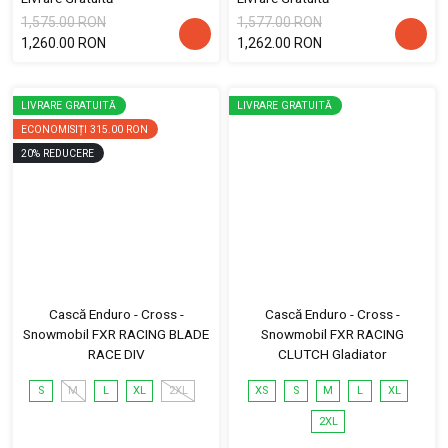
1,575.00 RON
1,577.00 RON
1,260.00 RON
1,262.00 RON
LIVRARE GRATUITĂ
LIVRARE GRATUITĂ
ECONOMISIȚI
315.00 RON
20
%
REDUCERE
Cască Enduro - Cross -
Cască Enduro - Cross -
Snowmobil FXR RACING BLADE
Snowmobil FXR RACING
RACE DIV
CLUTCH Gladiator
S
M
L
XL
2XL
XS
S
M
L
XL
2XL