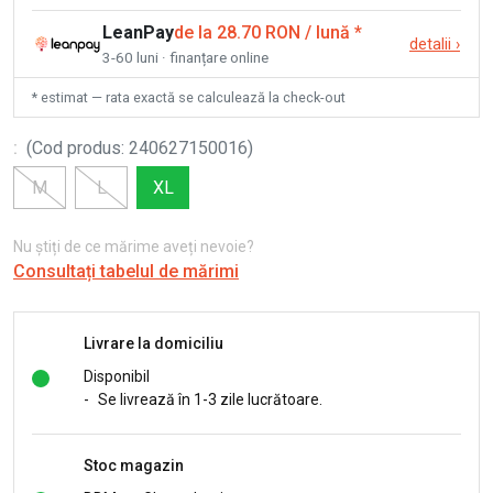
LeanPay
de la 28.70 RON / lună
*
detalii
›
3-60 luni · finanțare online
* estimat — rata exactă se calculează la check-out
:
(
Cod produs
:
240627150016
)
M
L
XL
Nu știți de ce mărime aveți nevoie?
Consultați tabelul de mărimi
Livrare la domiciliu
Disponibil
-
Se livrează în 1-3 zile lucrătoare.
Stoc magazin