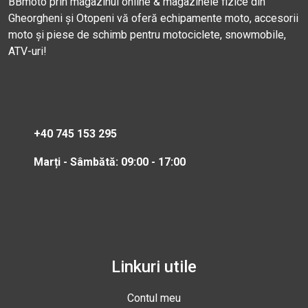
BBmoto prin magazinul online & magazinele fizice din
Gheorgheni și Otopeni vă oferă echipamente moto, accesorii
moto și piese de schimb pentru motociclete, snowmobile,
ATV-uri!
+40 745 153 295
Marți - Sâmbătă: 09:00 - 17:00
Linkuri utile
Contul meu