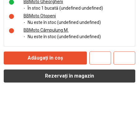
BBMoto Gheorgheni
-
În stoc 1 bucată (undefined undefined)
BBMoto Otopeni
-
Nu este în stoc (undefined undefined)
BBMoto Câmpulung M.
-
Nu este în stoc (undefined undefined)
Adăugați în coș
Rezervați în magazin