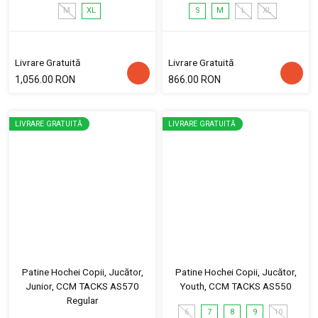
M
XL
S
M
L
XL
Livrare Gratuită
Livrare Gratuită
1,056.00 RON
866.00 RON
LIVRARE GRATUITĂ
LIVRARE GRATUITĂ
Patine Hochei Copii, Jucător,
Patine Hochei Copii, Jucător,
Junior, CCM TACKS AS570
Youth, CCM TACKS AS550
Regular
6
7
8
9
10