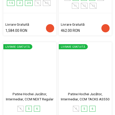
1.5
2
2.5
3
3.5
11
12
13
Livrare Gratuită
Livrare Gratuită
1,584.00 RON
462.00 RON
LIVRARE GRATUITĂ
LIVRARE GRATUITĂ
Patine Hochei Jucător,
Patine Hochei Jucător,
Intermediar, CCM NEXT Regular
Intermediar, CCM TACKS AS550
4
5
6
4
5
6