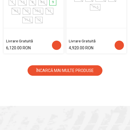
7
7.5
8
8.5
9
11.5
9.5
10
10.5
11
11.5
12
Livrare Gratuită
Livrare Gratuită
6,120.00 RON
4,920.00 RON
ÎNCARCĂ MAI MULTE PRODUSE