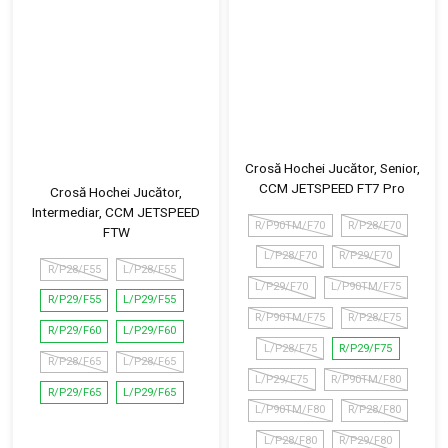
Crosă Hochei Jucător, Senior,
CCM JETSPEED FT7 Pro
Crosă Hochei Jucător,
Intermediar, CCM JETSPEED
R/P90TM/F70
R/P28/F70
FTW
L/P28/F70
R/P29/F70
R/P28/F55
L/P28/F55
L/P29/F70
L/P90TM/F75
R/P29/F55
L/P29/F55
R/P90TM/F75
R/P28/F75
R/P29/F60
L/P29/F60
L/P28/F75
R/P29/F75
R/P28/F65
L/P28/F65
L/P29/F75
R/P90TM/F80
R/P29/F65
L/P29/F65
L/P90TM/F80
R/P28/F80
L/P28/F80
R/P29/F80