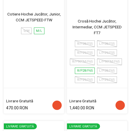
Cotiere Hochei Jucător, Junior,
CCM JETSPEED FTW
Crosă Hochei Jucător,
Intermediar, CCM JETSPEED
S/M
M/L
FT7
R/P28/F55
L/P28/F55
R/P29/F55
L/P29/F55
R/P90TM/F65
L/P90TM/F65
R/P28/F65
L/P28/F65
R/P29/F65
L/P29/F65
Livrare Gratuită
Livrare Gratuită
470.00 RON
1,440.00 RON
LIVRARE GRATUITĂ
LIVRARE GRATUITĂ