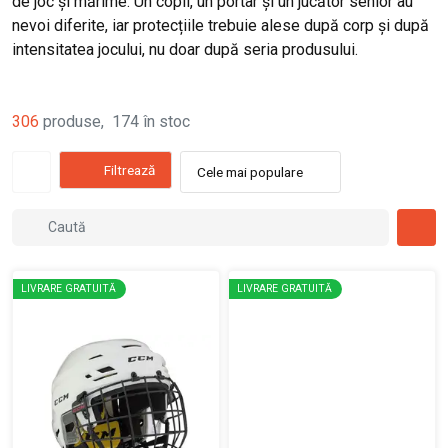
de joc și mărime. Un copil, un portar și un jucător senior au
nevoi diferite, iar protecțiile trebuie alese după corp și după
intensitatea jocului, nu doar după seria produsului.
306
produse
,
174
în stoc
Filtrează
Cele mai populare
LIVRARE GRATUITĂ
LIVRARE GRATUITĂ