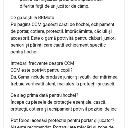
diferite față de un jucător de câmp.
Ce găsești la BBMoto
Pe pagina CCM găsești căști de hochei, echipament
de portar, cotiere, protecții, îmbrăcăminte, căciuli și
accesorii. Este o gamă potrivită pentru cluburi, juniori,
seniori și părinți care caută echipament specific
pentru hochei.
Întrebări frecvente despre CCM
CCM este potrivit pentru copii?
Da. Gama include produse junior și youth, dar mărimea
trebuie verificată atent, mai ales la protecții și cască.
Ce aleg prima dată pentru hochei?
Începe cu piesele de protecție esențiale: cască,
protecții, cotiere și echipament potrivit poziției de joc.
Pot folosi aceeași protecție pentru portar și jucător?
Nu este recomandat. Portarul are mișcări și zone de