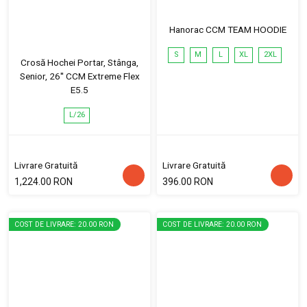
Hanorac CCM TEAM HOODIE
S
M
L
XL
2XL
Crosă Hochei Portar, Stânga,
Senior, 26'' CCM Extreme Flex
E5.5
L/26
Livrare Gratuită
Livrare Gratuită
1,224.00 RON
396.00 RON
COST DE LIVRARE: 20.00 RON
COST DE LIVRARE: 20.00 RON