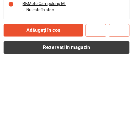
BBMoto Câmpulung M.
-
Nu este în stoc
Adăugați în coș
Rezervați în magazin