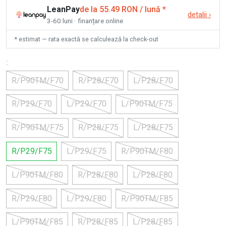
LeanPay
de la 55.49 RON / lună
*
detalii
›
3-60 luni · finanțare online
* estimat — rata exactă se calculează la check-out
:
R/P90TM/F70
R/P28/F70
L/P28/F70
R/P29/F70
L/P29/F70
L/P90TM/F75
R/P90TM/F75
R/P28/F75
L/P28/F75
R/P29/F75
L/P29/F75
R/P90TM/F80
L/P90TM/F80
R/P28/F80
L/P28/F80
R/P29/F80
L/P29/F80
R/P90TM/F85
L/P90TM/F85
R/P28/F85
L/P28/F85