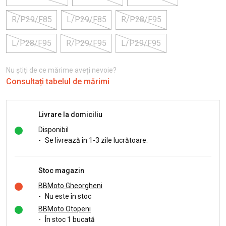
R/P29/F85
L/P29/F85
R/P28/F95
L/P28/F95
R/P29/F95
L/P29/F95
Nu știți de ce mărime aveți nevoie?
Consultați tabelul de mărimi
Livrare la domiciliu
Disponibil
-
Se livrează în 1-3 zile lucrătoare.
Stoc magazin
BBMoto Gheorgheni
-
Nu este în stoc
BBMoto Otopeni
-
În stoc 1 bucată