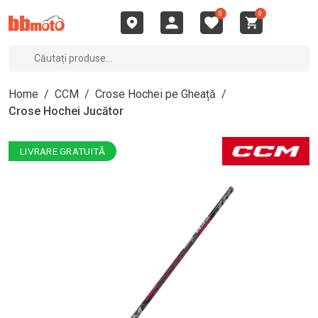
0
0
Home
/
CCM
/
Crose Hochei pe Gheață
/
Crose Hochei Jucător
LIVRARE GRATUITĂ