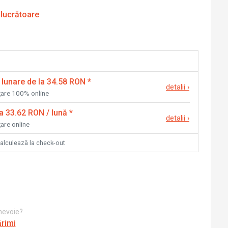
 lucrătoare
 lunare de la 34.58 RON
*
detalii
›
nțare 100% online
la 33.62 RON / lună
*
detalii
›
țare online
calculează la check-out
 nevoie?
ărimi