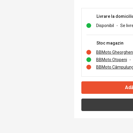
Livrare la domicili
Disponibil
-
Se livr
Stoc magazin
BBMoto Gheorghen
BBMoto Otopeni
-
BBMoto Câmpulung
Adă