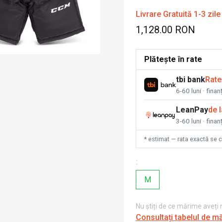
Livrare Gratuită 1-3 zile
1,128.00 RON
Plătește în rate
tbi bank
Rate
6-60 luni · fina
LeanPay
de 
3-60 luni · finan
* estimat — rata exactă se 
:
M
Nu știți de ce mărime aveți
Consultați tabelul de m