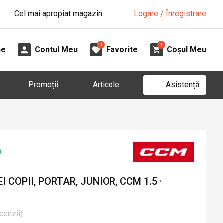
Cel mai apropiat magazin
Logare / Înregistrare
0
0
ne
Contul Meu
Favorite
Coșul Meu
Asistență
Promoții
Articole
COPII, PORTAR, JUNIOR, CCM 1.5 ·
cenzii
)