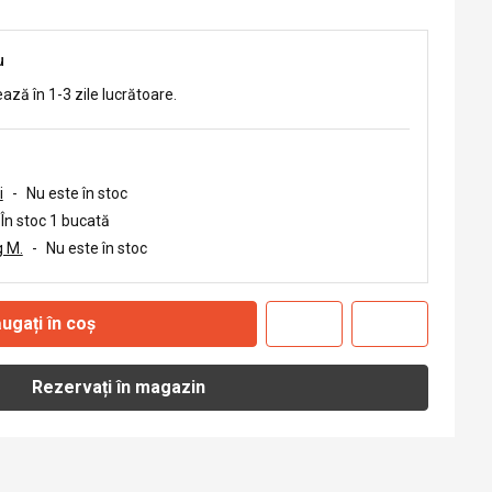
u
ează în 1-3 zile lucrătoare.
i
-
Nu este în stoc
În stoc 1 bucată
 M.
-
Nu este în stoc
ugați în coș
Rezervați în magazin