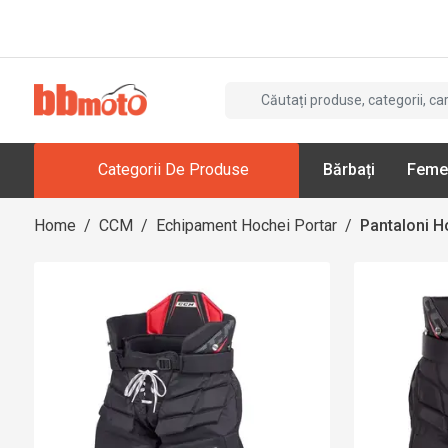
Categorii De Produse
Bărbați
Feme
Home
/
CCM
/
Echipament Hochei Portar
/
Pantaloni H