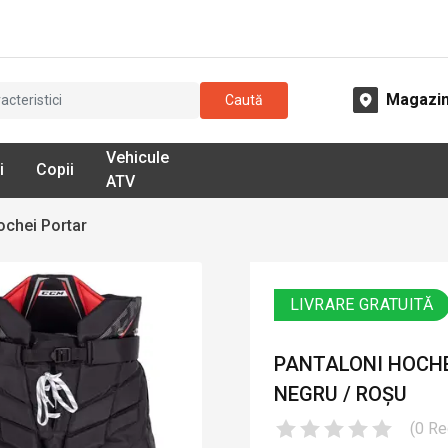
Magazi
Caută
Vehicule
i
Copii
ATV
ochei Portar
LIVRARE GRATUITĂ
PANTALONI HOCHEI 
NEGRU / ROȘU
(
0
Re