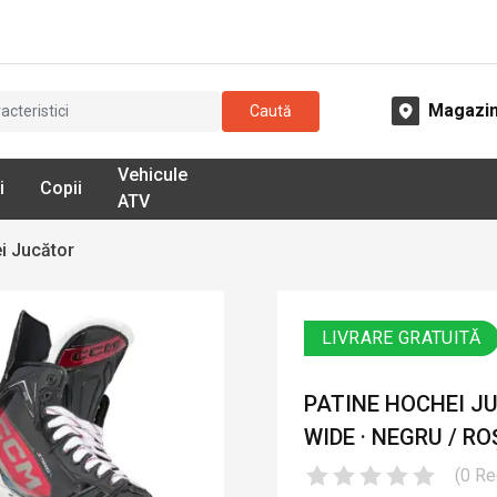
Magazi
Caută
Vehicule
i
Copii
ATV
i Jucător
LIVRARE GRATUITĂ
PATINE HOCHEI JU
WIDE · NEGRU / RO
(
0
Re