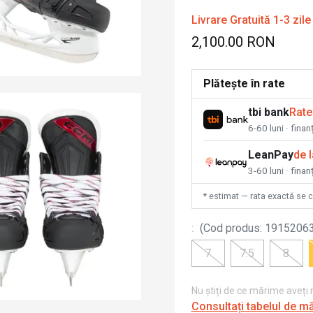
Livrare Gratuită 1-3 zile
2,100.00 RON
Plătește în rate
tbi bank
Rate
6-60 luni · fina
LeanPay
de 
3-60 luni · finan
* estimat — rata exactă se 
:
(
Cod produs
:
1915206
7
7.5
8
Nu știți de ce mărime aveți
Consultați tabelul de m