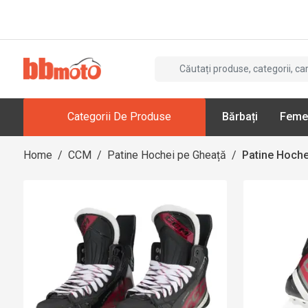
Categorii De Produse
Bărbați
Feme
Home
/
CCM
/
Patine Hochei pe Gheață
/
Patine Hoche