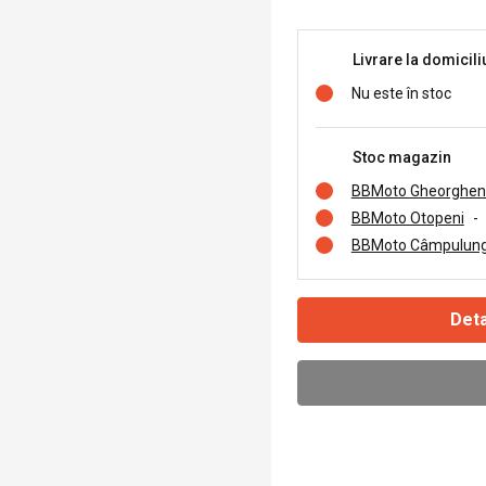
Livrare la domicili
Nu este în stoc
Stoc magazin
BBMoto Gheorghen
BBMoto Otopeni
-
BBMoto Câmpulung
Deta