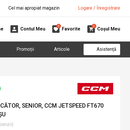
Cel mai apropiat magazin
Logare / Înregistrare
0
0
ne
Contul Meu
Favorite
Coșul Meu
Asistență
Promoții
Articole
CĂTOR, SENIOR, CCM JETSPEED FT670
ȘU
cenzii
)