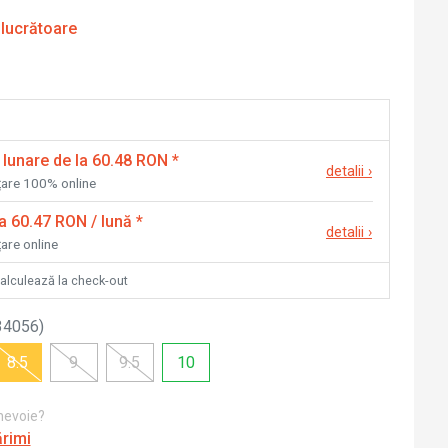
 lucrătoare
 lunare de la 60.48 RON
*
detalii
›
nțare 100% online
la 60.47 RON / lună
*
detalii
›
țare online
calculează la check-out
34056
)
8.5
9
9.5
10
 nevoie?
ărimi