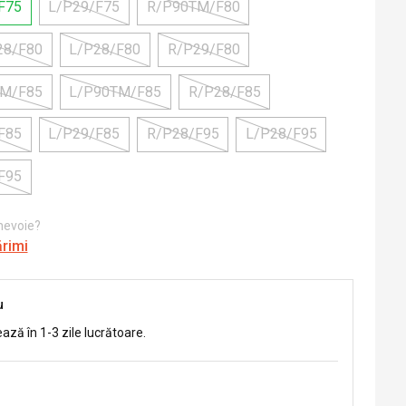
F75
L/P29/F75
R/P90TM/F80
28/F80
L/P28/F80
R/P29/F80
TM/F85
L/P90TM/F85
R/P28/F85
F85
L/P29/F85
R/P28/F95
L/P28/F95
F95
 nevoie?
ărimi
u
ează în 1-3 zile lucrătoare.