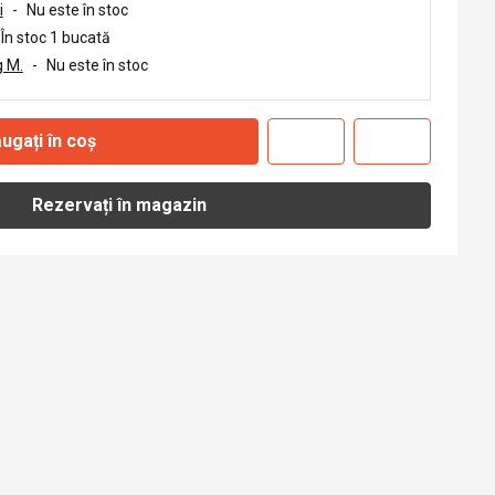
i
-
Nu este în stoc
În stoc 1 bucată
 M.
-
Nu este în stoc
ugați în coș
Rezervați în magazin