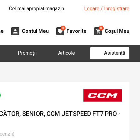
Cel mai apropiat magazin
Logare / Înregistrare
0
0
ne
Contul Meu
Favorite
Coșul Meu
Asistență
Promoții
Articole
ĂTOR, SENIOR, CCM JETSPEED FT7 PRO ·
cenzii
)