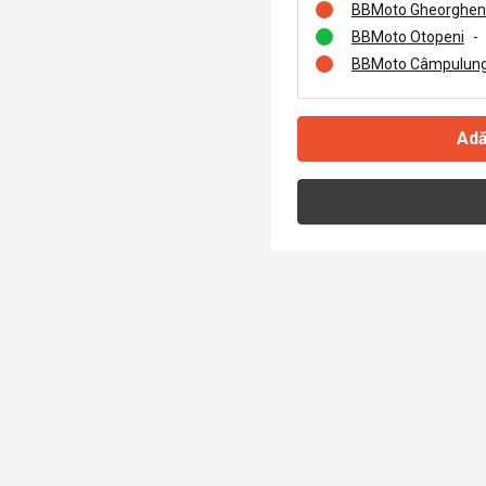
BBMoto Gheorghen
BBMoto Otopeni
-
BBMoto Câmpulung
Adă