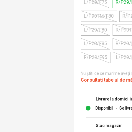
L/P28/F75
R/P29/
L/P90TM/F80
R/P
L/P29/F80
R/P90
L/P28/F85
R/P29/
R/P29/F95
L/P29/
Nu știți de ce mărime aveți
Consultați tabelul de m
Livrare la domicili
Disponibil
-
Se livr
Stoc magazin