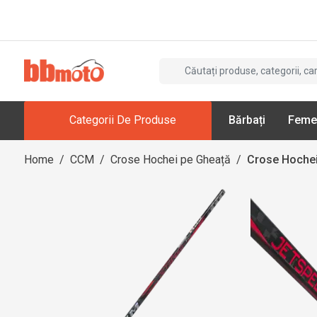
Categorii De Produse
Bărbați
Feme
Home
/
CCM
/
Crose Hochei pe Gheață
/
Crose Hochei