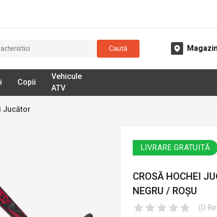
Magazi
Caută
Vehicule
i
Copii
ATV
 Jucător
LIVRARE GRATUITĂ
CROSĂ HOCHEI JUC
NEGRU / ROȘU
(
0
Re