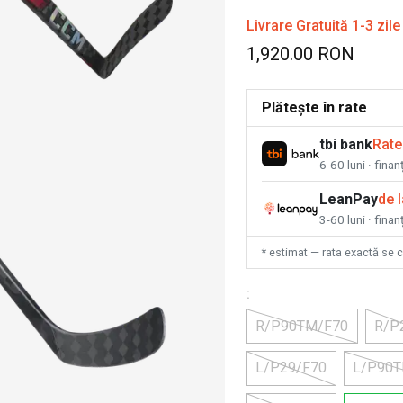
Livrare Gratuită 1-3 zile
1,920.00 RON
Plătește în rate
tbi bank
Rate
6-60 luni · fina
LeanPay
de 
3-60 luni · finan
* estimat — rata exactă se 
:
R/P90TM/F70
R/P
L/P29/F70
L/P90T