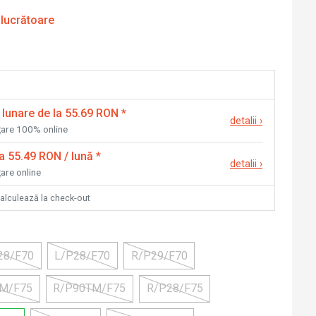
 lucrătoare
 lunare de la 55.69 RON
*
detalii
›
nțare 100% online
la 55.49 RON / lună
*
detalii
›
țare online
calculează la check-out
28/F70
L/P28/F70
R/P29/F70
M/F75
R/P90TM/F75
R/P28/F75