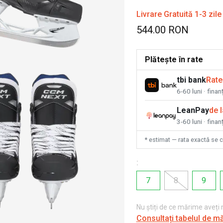
Livrare Gratuită 1-3 zile
544.00 RON
Plătește în rate
tbi bank
Rate
6-60 luni · fina
LeanPay
de 
3-60 luni · finan
* estimat — rata exactă se 
:
7
8
9
Nu știți de ce mărime aveți
Consultați tabelul de m