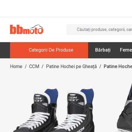
Categorii De Produse
Bărbați
Feme
Home
/
CCM
/
Patine Hochei pe Gheață
/
Patine Hoche