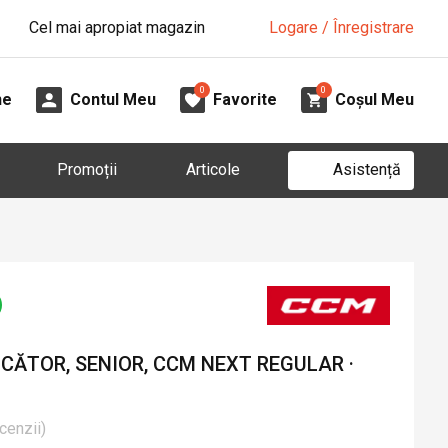
Cel mai apropiat magazin
Logare / Înregistrare
0
0
ne
Contul Meu
Favorite
Coșul Meu
Asistență
Promoții
Articole
CĂTOR, SENIOR, CCM NEXT REGULAR ·
cenzii
)