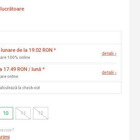
 lucrătoare
 lunare de la 19.02 RON
*
detalii
›
nțare 100% online
la 17.49 RON / lună
*
detalii
›
țare online
calculează la check-out
10
11
12
 nevoie?
ărimi