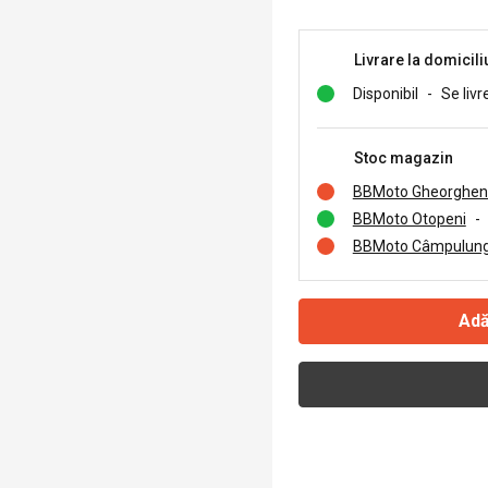
Livrare la domicili
Disponibil
-
Se livr
Stoc magazin
BBMoto Gheorghen
BBMoto Otopeni
-
BBMoto Câmpulung
Adă