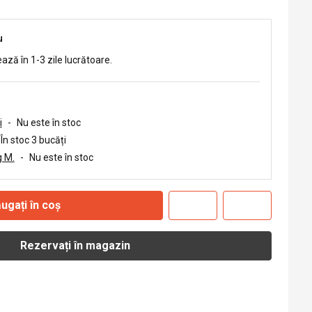
u
ează în 1-3 zile lucrătoare.
i
-
Nu este în stoc
În stoc 3 bucăți
 M.
-
Nu este în stoc
ugați în coș
Rezervați în magazin