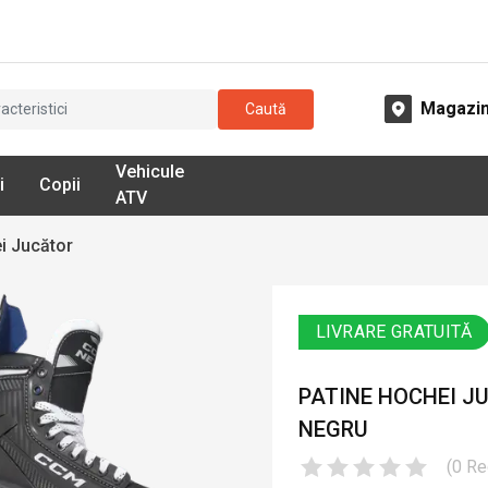
Magazi
Caută
Vehicule
i
Copii
ATV
i Jucător
LIVRARE GRATUITĂ
PATINE HOCHEI JU
NEGRU
(
0
Re