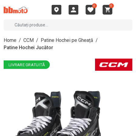
0
0
Home
/
CCM
/
Patine Hochei pe Gheață
/
Patine Hochei Jucător
LIVRARE GRATUITĂ