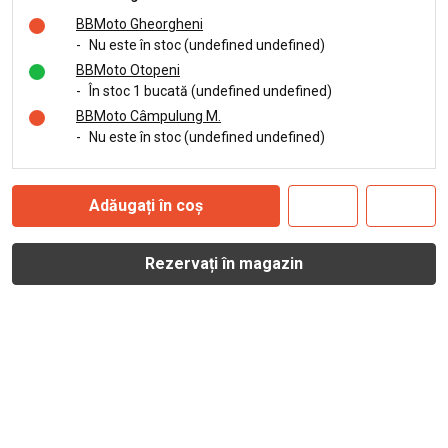
BBMoto Gheorgheni
-
Nu este în stoc (undefined undefined)
BBMoto Otopeni
-
În stoc 1 bucată (undefined undefined)
BBMoto Câmpulung M.
-
Nu este în stoc (undefined undefined)
Adăugați în coș
Rezervați în magazin