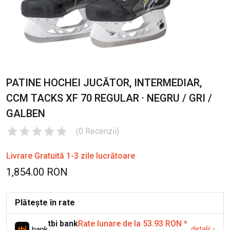
PATINE HOCHEI JUCĂTOR, INTERMEDIAR,
CCM TACKS XF 70 REGULAR · NEGRU / GRI /
GALBEN
(
0
Recenzii
)
Livrare Gratuită 1-3 zile lucrătoare
1,854.00 RON
Plătește în rate
tbi bank
Rate lunare de la 53.93 RON
*
detalii
›