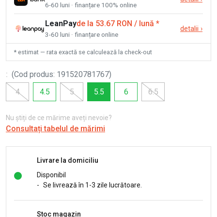
6-60 luni · finanțare 100% online
LeanPay
de la 53.67 RON / lună
*
detalii
›
3-60 luni · finanțare online
* estimat — rata exactă se calculează la check-out
:
(
Cod produs
:
191520781767
)
4
4.5
5
5.5
6
6.5
Nu știți de ce mărime aveți nevoie?
Consultați tabelul de mărimi
Livrare la domiciliu
Disponibil
-
Se livrează în 1-3 zile lucrătoare.
Stoc magazin