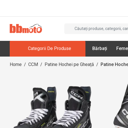
Categorii De Produse
Bărbați
Feme
Home
/
CCM
/
Patine Hochei pe Gheață
/
Patine Hoche