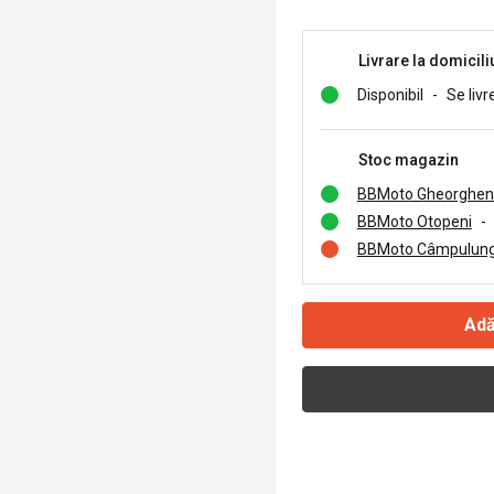
Livrare la domicili
Disponibil
-
Se livr
Stoc magazin
BBMoto Gheorghen
BBMoto Otopeni
-
BBMoto Câmpulung
Adă