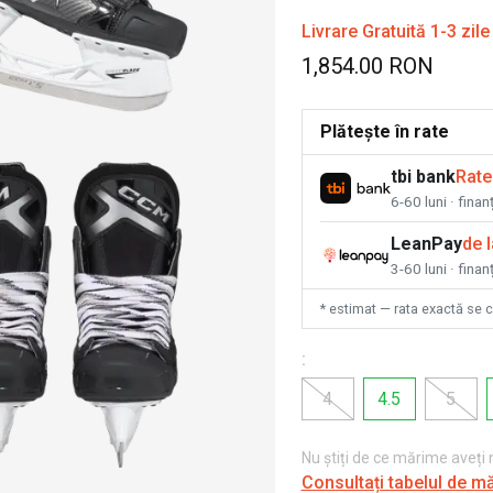
Livrare Gratuită 1-3 zile
1,854.00 RON
Plătește în rate
tbi bank
Rate
6-60 luni · fina
LeanPay
de 
3-60 luni · finan
* estimat — rata exactă se 
:
4
4.5
5
Nu știți de ce mărime aveți
Consultați tabelul de m