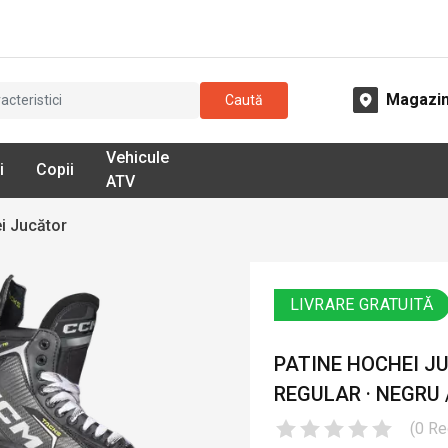
Magazi
Caută
Vehicule
i
Copii
ATV
i Jucător
LIVRARE GRATUITĂ
PATINE HOCHEI JU
REGULAR · NEGRU 
(
0
Re