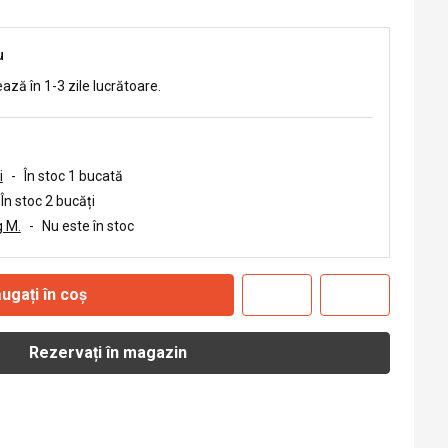
u
ează în 1-3 zile lucrătoare.
i
-
În stoc 1 bucată
În stoc 2 bucăți
 M.
-
Nu este în stoc
ugați în coș
Rezervați în magazin