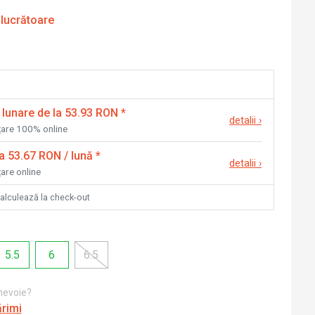
 lucrătoare
 lunare de la 53.93 RON
*
detalii
›
nțare 100% online
la 53.67 RON / lună
*
detalii
›
țare online
calculează la check-out
5.5
6
6.5
 nevoie?
ărimi