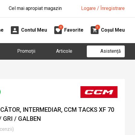
Cel mai apropiat magazin
Logare / Înregistrare
0
0
ne
Contul Meu
Favorite
Coșul Meu
Asistență
Promoții
Articole
CĂTOR, INTERMEDIAR, CCM TACKS XF 70
/ GRI / GALBEN
cenzii
)