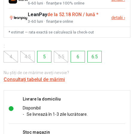
6-60 luni · finanțare 100% online
LeanPay
de la 52.18 RON / lună
*
detalii
›
3-60 luni · finanțare online
* estimat — rata exactă se calculează la check-out
:
4
4.5
5
5.5
6
6.5
Nu știți de ce mărime aveți nevoie?
Consultați tabelul de mărimi
Livrare la domiciliu
Disponibil
-
Se livrează în 1-3 zile lucrătoare.
Stoc magazin