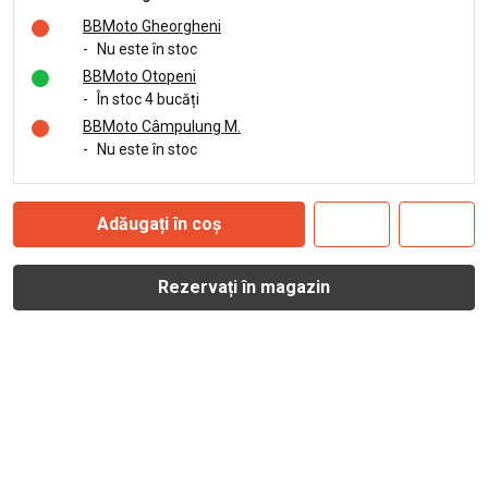
BBMoto Gheorgheni
-
Nu este în stoc
BBMoto Otopeni
-
În stoc 4 bucăți
BBMoto Câmpulung M.
-
Nu este în stoc
Adăugați în coș
Rezervați în magazin