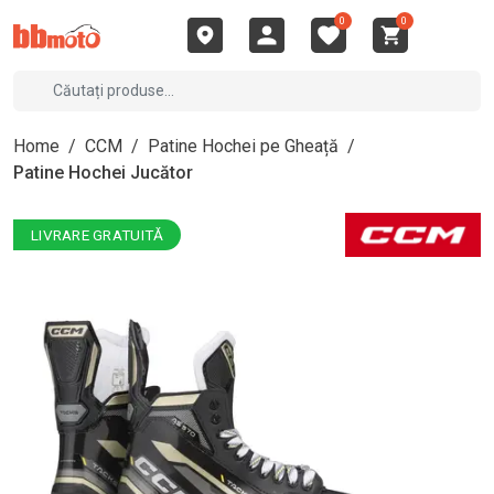
0
0
Home
/
CCM
/
Patine Hochei pe Gheață
/
Patine Hochei Jucător
LIVRARE GRATUITĂ