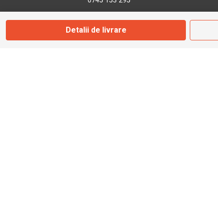
0745 153 295
Detalii de livrare
info@bbmoto.ro
Magazin
Otopeni
Str. Ferme D Nr. 2
Otopeni, Ilfov
Marți - Sâmbătă: 10:00 - 18:00
0755 141 155