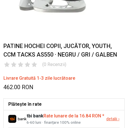
PATINE HOCHEI COPII, JUCĂTOR, YOUTH,
CCM TACKS AS550 · NEGRU / GRI / GALBEN
(
0
Recenzii
)
Livrare Gratuită 1-3 zile lucrătoare
462.00 RON
Plătește în rate
tbi bank
Rate lunare de la 16.84 RON
*
detalii
›
6-60 luni · finanțare 100% online