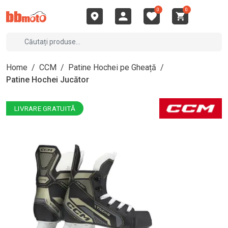
0
0
Home
/
CCM
/
Patine Hochei pe Gheață
/
Patine Hochei Jucător
LIVRARE GRATUITĂ