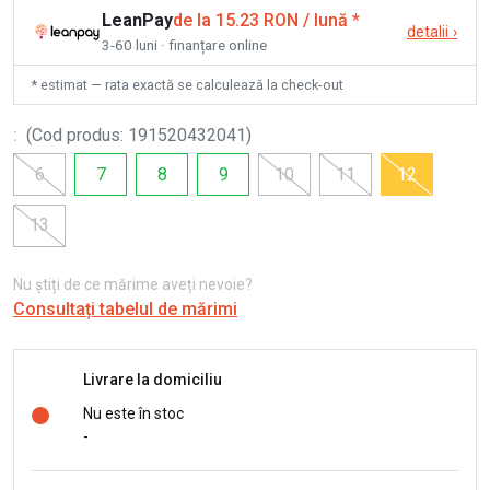
LeanPay
de la 15.23 RON / lună
*
detalii
›
3-60 luni · finanțare online
* estimat — rata exactă se calculează la check-out
:
(
Cod produs
:
191520432041
)
6
7
8
9
10
11
12
13
Nu știți de ce mărime aveți nevoie?
Consultați tabelul de mărimi
Livrare la domiciliu
Nu este în stoc
-