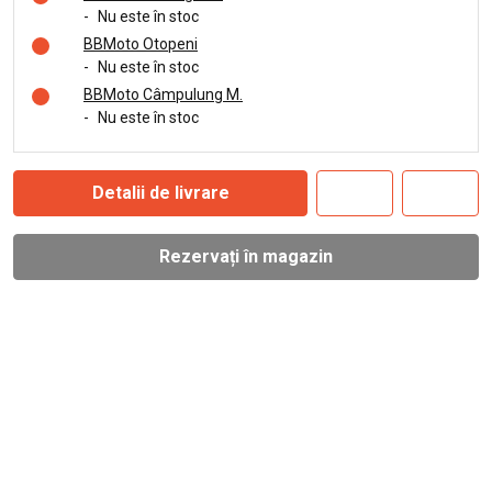
-
Nu este în stoc
BBMoto Otopeni
-
Nu este în stoc
BBMoto Câmpulung M.
-
Nu este în stoc
Detalii de livrare
Rezervați în magazin