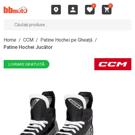
0
0
Home
/
CCM
/
Patine Hochei pe Gheață
/
Patine Hochei Jucător
LIVRARE GRATUITĂ