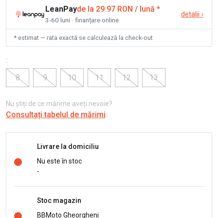
LeanPay
de la 29.97 RON / lună
*
detalii
›
3-60 luni · finanțare online
* estimat — rata exactă se calculează la check-out
:
8
9
10
11
12
13
Nu știți de ce mărime aveți nevoie?
Consultați tabelul de mărimi
Livrare la domiciliu
Nu este în stoc
-
Stoc magazin
BBMoto Gheorgheni