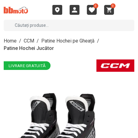
0
0
Home
/
CCM
/
Patine Hochei pe Gheață
/
Patine Hochei Jucător
LIVRARE GRATUITĂ