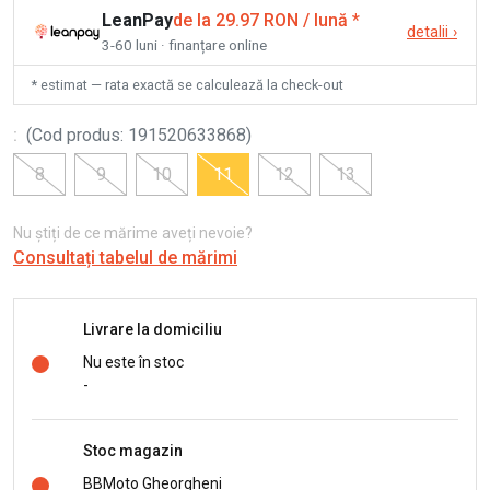
LeanPay
de la 29.97 RON / lună
*
detalii
›
3-60 luni · finanțare online
* estimat — rata exactă se calculează la check-out
:
(
Cod produs
:
191520633868
)
8
9
10
11
12
13
Nu știți de ce mărime aveți nevoie?
Consultați tabelul de mărimi
Livrare la domiciliu
Nu este în stoc
-
Stoc magazin
BBMoto Gheorgheni