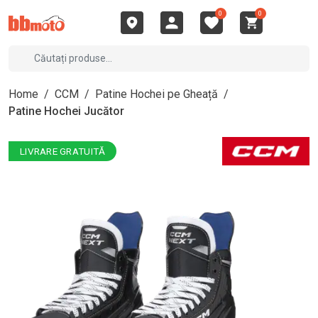
0
0
Home
/
CCM
/
Patine Hochei pe Gheață
/
Patine Hochei Jucător
LIVRARE GRATUITĂ