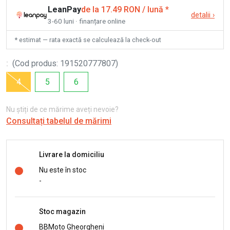
LeanPay
de la 17.49 RON / lună
*
detalii
›
3-60 luni · finanțare online
* estimat — rata exactă se calculează la check-out
:
(
Cod produs
:
191520777807
)
4
5
6
Nu știți de ce mărime aveți nevoie?
Consultați tabelul de mărimi
Livrare la domiciliu
Nu este în stoc
-
Stoc magazin
BBMoto Gheorgheni