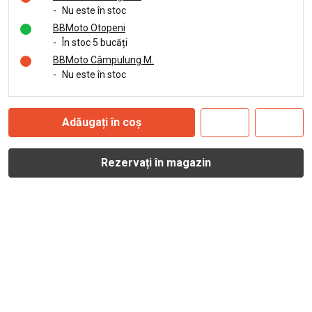
-
Nu este în stoc
BBMoto Otopeni
-
În stoc 5 bucăți
BBMoto Câmpulung M.
-
Nu este în stoc
Adăugați în coș
Rezervați în magazin