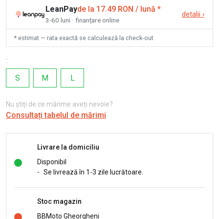
LeanPay
de la 17.49 RON / lună
*
detalii
›
3-60 luni · finanțare online
* estimat — rata exactă se calculează la check-out
:
S
M
L
Nu știți de ce mărime aveți nevoie?
Consultați tabelul de mărimi
Livrare la domiciliu
Disponibil
-
Se livrează în 1-3 zile lucrătoare.
Stoc magazin
BBMoto Gheorgheni