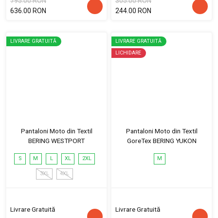
795.00 RON
305.00 RON
636.00 RON
244.00 RON
LIVRARE GRATUITĂ
LIVRARE GRATUITĂ
LICHIDARE
Pantaloni Moto din Textil
Pantaloni Moto din Textil
BERING WESTPORT
GoreTex BERING YUKON
S
M
L
XL
2XL
M
3XL
4XL
Livrare Gratuită
Livrare Gratuită