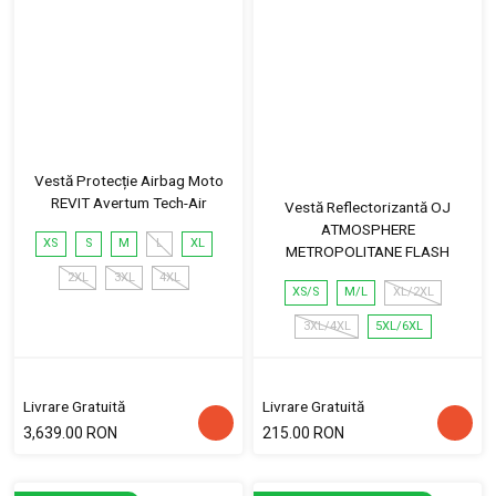
Vestă Protecție Airbag Moto
REVIT Avertum Tech-Air
Vestă Reflectorizantă OJ
ATMOSPHERE
XS
S
M
L
XL
METROPOLITANE FLASH
2XL
3XL
4XL
XS/S
M/L
XL/2XL
3XL/4XL
5XL/6XL
Livrare Gratuită
Livrare Gratuită
3,639.00 RON
215.00 RON