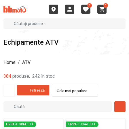
0
0
Echipamente ATV
Home
/
ATV
384
produse
,
242
în stoc
Filtrează
Cele mai populare
LIVRARE GRATUITĂ
LIVRARE GRATUITĂ