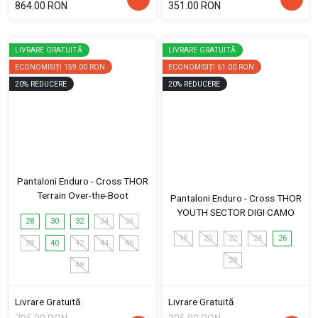
864.00 RON
351.00 RON
LIVRARE GRATUITĂ
LIVRARE GRATUITĂ
ECONOMISIȚI
159.00 RON
ECONOMISIȚI
61.00 RON
20
%
REDUCERE
20
%
REDUCERE
Pantaloni Enduro - Cross THOR
Terrain Over-the-Boot
Pantaloni Enduro - Cross THOR
YOUTH SECTOR DIGI CAMO
28
30
32
34
36
18
20
22
24
26
38
40
42
44
46
28
48
Livrare Gratuită
Livrare Gratuită