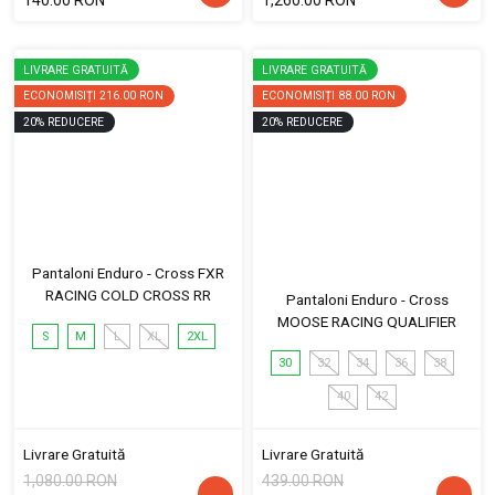
140.00 RON
1,260.00 RON
LIVRARE GRATUITĂ
LIVRARE GRATUITĂ
ECONOMISIȚI
216.00 RON
ECONOMISIȚI
88.00 RON
20
%
REDUCERE
20
%
REDUCERE
Pantaloni Enduro - Cross FXR
RACING COLD CROSS RR
Pantaloni Enduro - Cross
MOOSE RACING QUALIFIER
S
M
L
XL
2XL
30
32
34
36
38
40
42
Livrare Gratuită
Livrare Gratuită
1,080.00 RON
439.00 RON