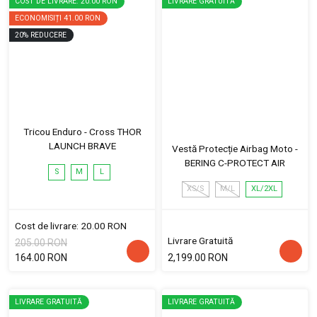
COST DE LIVRARE: 20.00 RON
LIVRARE GRATUITĂ
ECONOMISIȚI
41.00 RON
20
%
REDUCERE
Tricou Enduro - Cross THOR
LAUNCH BRAVE
Vestă Protecție Airbag Moto -
BERING C-PROTECT AIR
S
M
L
XS/S
M/L
XL/2XL
Cost de livrare: 20.00 RON
Livrare Gratuită
205.00 RON
164.00 RON
2,199.00 RON
LIVRARE GRATUITĂ
LIVRARE GRATUITĂ