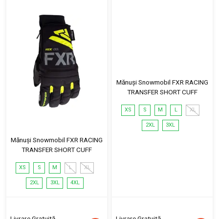
Mănuși Snowmobil FXR RACING
TRANSFER SHORT CUFF
XS
S
M
L
XL
2XL
3XL
Mănuși Snowmobil FXR RACING
TRANSFER SHORT CUFF
XS
S
M
L
XL
2XL
3XL
4XL
Livrare Gratuită
Livrare Gratuită