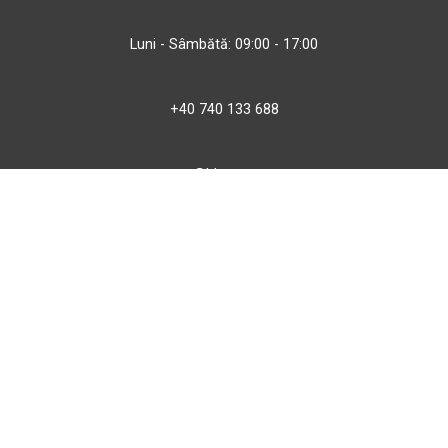
Luni - Sâmbătă: 09:00 - 17:00
+40 740 133 688
atv@bbmoto.ro
Magazin
BBmoto ATV Otopeni
Str. Ferme D Nr. 2
Otopeni, Ilfov