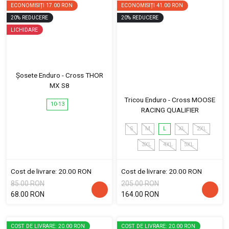
ECONOMISIȚI
17.00 RON
ECONOMISIȚI
41.00 RON
20
%
REDUCERE
20
%
REDUCERE
LICHIDARE
Șosete Enduro - Cross THOR
MX S8
Tricou Enduro - Cross MOOSE
10-13
RACING QUALIFIER
S
M
L
XL
2XL
3XL
4XL
5XL
Cost de livrare: 20.00 RON
Cost de livrare: 20.00 RON
85.00 RON
205.00 RON
68.00 RON
164.00 RON
COST DE LIVRARE: 20.00 RON
COST DE LIVRARE: 20.00 RON