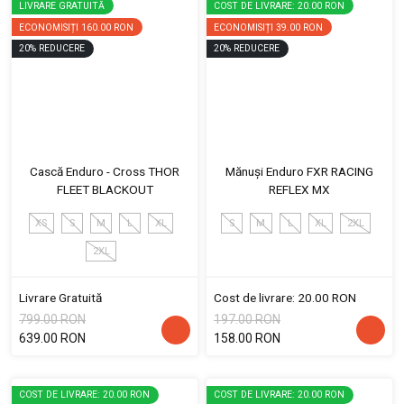
LIVRARE GRATUITĂ
COST DE LIVRARE: 20.00 RON
ECONOMISIȚI
160.00 RON
ECONOMISIȚI
39.00 RON
20
%
REDUCERE
20
%
REDUCERE
Cască Enduro - Cross THOR
Mănuși Enduro FXR RACING
FLEET BLACKOUT
REFLEX MX
XS
S
M
L
XL
S
M
L
XL
2XL
2XL
Livrare Gratuită
Cost de livrare: 20.00 RON
799.00 RON
197.00 RON
639.00 RON
158.00 RON
COST DE LIVRARE: 20.00 RON
COST DE LIVRARE: 20.00 RON