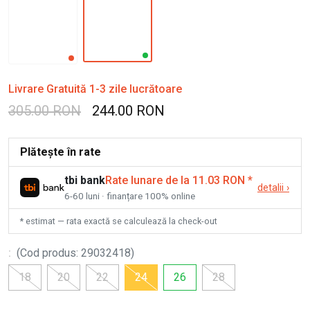
Livrare Gratuită 1-3 zile lucrătoare
305.00 RON
244.00 RON
Plătește în rate
tbi bank
Rate lunare de la 11.03 RON
*
detalii
›
6-60 luni · finanțare 100% online
* estimat — rata exactă se calculează la check-out
:
(
Cod produs
:
29032418
)
18
20
22
24
26
28