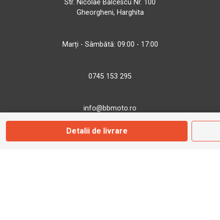
Str. Nicolae Bălcescu Nr. 100
Gheorgheni, Harghita
Marți - Sâmbătă: 09:00 - 17:00
0745 153 295
info@bbmoto.ro
Detalii de livrare
Magazin
Otopeni
Str. Ferme D Nr. 2
Otopeni, Ilfov