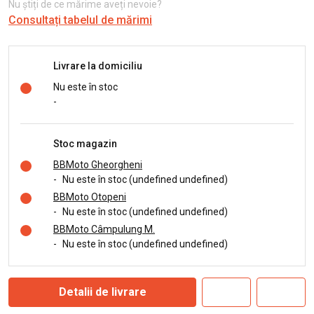
Nu știți de ce mărime aveți nevoie?
Consultați tabelul de mărimi
Livrare la domiciliu
Nu este în stoc
-
Stoc magazin
BBMoto Gheorgheni
-
Nu este în stoc (undefined undefined)
BBMoto Otopeni
-
Nu este în stoc (undefined undefined)
BBMoto Câmpulung M.
-
Nu este în stoc (undefined undefined)
Detalii de livrare