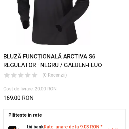
BLUZĂ FUNCȚIONALĂ ARCTIVA S6
REGULATOR · NEGRU / GALBEN-FLUO
(
0
Recenzii
)
Cost de livrare: 20.00 RON
169.00 RON
Plătește în rate
tbi bank
Rate lunare de la 9.03 RON
*