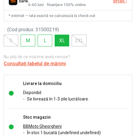
detalii
›
6-60 luni · finanțare 100% online
* estimat — rata exactă se calculează la check-out
:
(
Cod produs
:
31500219
)
S
M
L
XL
2XL
Nu știți de ce mărime aveți nevoie?
Consultați tabelul de mărimi
Livrare la domiciliu
Disponibil
-
Se livrează în 1-3 zile lucrătoare.
Stoc magazin
BBMoto Gheorgheni
-
În stoc 1 bucată (undefined undefined)