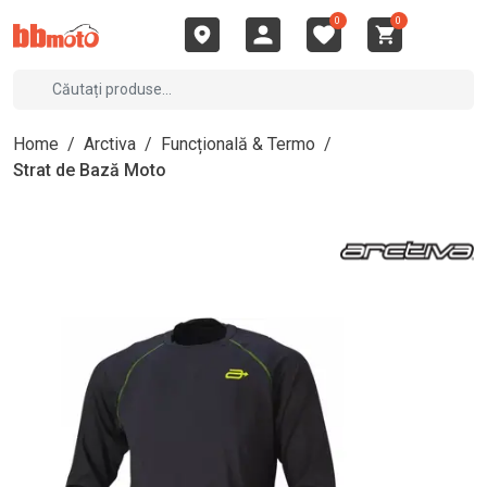
0
0
Home
/
Arctiva
/
Funcțională & Termo
/
Strat de Bază Moto