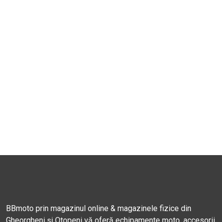
BBmoto prin magazinul online & magazinele fizice din
Gheorgheni și Otopeni vă oferă echipamente moto, accesorii