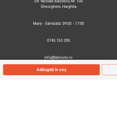
Str. Nicolae Bălcescu Nr. 100
Gheorgheni, Harghita
Marți - Sâmbătă: 09:00 - 17:00
0745 153 295
info@bbmoto.ro
Adăugați în coș
Magazin
Otopeni
Str. Ferme D Nr. 2
Otopeni, Ilfov