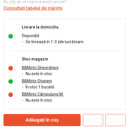
Nu știți de ce mărime aveți nevoie?
Consultați tabelul de mărimi
Livrare la domiciliu
Disponibil
-
Se livrează în 1-3 zile lucrătoare.
Stoc magazin
BBMoto Gheorgheni
-
Nu este în stoc
BBMoto Otopeni
-
În stoc 1 bucată
BBMoto Câmpulung M.
-
Nu este în stoc
Adăugați în coș