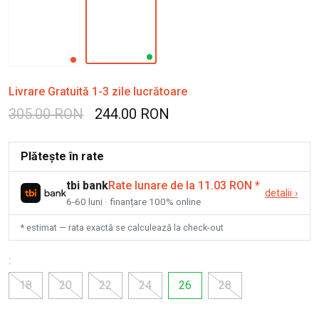
Livrare Gratuită 1-3 zile lucrătoare
305.00 RON
244.00 RON
Plătește în rate
tbi bank
Rate lunare de la 11.03 RON
*
detalii
›
6-60 luni · finanțare 100% online
* estimat — rata exactă se calculează la check-out
:
18
20
22
24
26
28