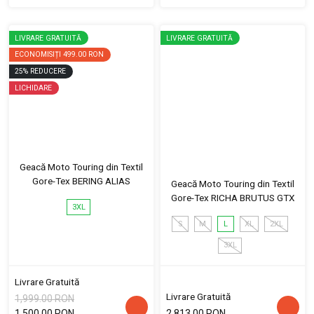
LIVRARE GRATUITĂ
LIVRARE GRATUITĂ
ECONOMISIȚI
499.00 RON
25
%
REDUCERE
LICHIDARE
Geacă Moto Touring din Textil
Gore-Tex BERING ALIAS
Geacă Moto Touring din Textil
Gore-Tex RICHA BRUTUS GTX
3XL
S
M
L
XL
2XL
3XL
Livrare Gratuită
Livrare Gratuită
1,999.00 RON
1,500.00 RON
2,813.00 RON