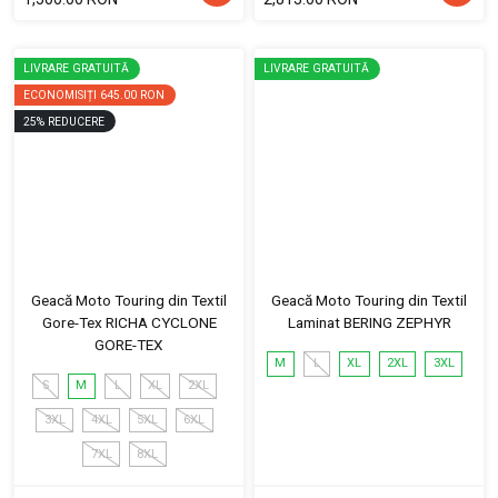
LIVRARE GRATUITĂ
LIVRARE GRATUITĂ
ECONOMISIȚI
645.00 RON
25
%
REDUCERE
Geacă Moto Touring din Textil
Geacă Moto Touring din Textil
Gore-Tex RICHA CYCLONE
Laminat BERING ZEPHYR
GORE-TEX
M
L
XL
2XL
3XL
S
M
L
XL
2XL
3XL
4XL
5XL
6XL
7XL
8XL