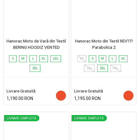
Hanorac Moto de Vară din Textil
Hanorac Moto din Textil REV'IT!
BERING HOODIZ VENTED
Parabolica 2
S
M
L
XL
2XL
XS
S
M
L
XL
3XL
2XL
3XL
4XL
Livrare Gratuită
Livrare Gratuită
1,190.00 RON
1,195.00 RON
LIVRARE GRATUITĂ
LIVRARE GRATUITĂ