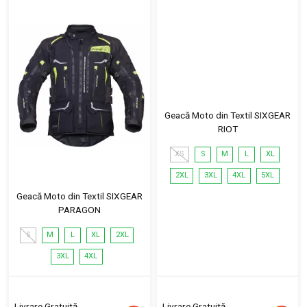
Geacă Moto din Textil SIXGEAR
RIOT
XS
S
M
L
XL
2XL
3XL
4XL
5XL
Geacă Moto din Textil SIXGEAR
PARAGON
S
M
L
XL
2XL
3XL
4XL
Livrare Gratuită
Livrare Gratuită