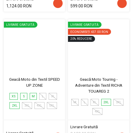
1,124.00 RON
599.00 RON
LIVRARE GRATUITĂ
LIVRARE GRATUITĂ
ECONOMISIȚI
437.00 RON
20
%
REDUCERE
Geacă Moto din Textil SPEED
Geacă Moto Touring -
UP ZONE
Adventure din Textil RICHA
TOUAREG 2
XS
S
M
L
XL
M
L
XL
2XL
3XL
2XL
3XL
4XL
5XL
4XL
Livrare Gratuită