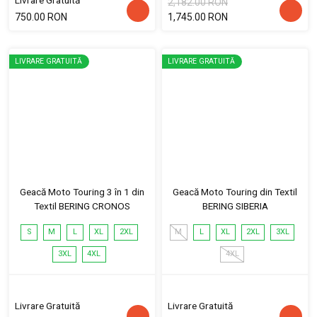
Livrare Gratuită
2,182.00 RON
750.00 RON
1,745.00 RON
LIVRARE GRATUITĂ
LIVRARE GRATUITĂ
Geacă Moto Touring 3 în 1 din
Geacă Moto Touring din Textil
Textil BERING CRONOS
BERING SIBERIA
S
M
L
XL
2XL
M
L
XL
2XL
3XL
3XL
4XL
4XL
Livrare Gratuită
Livrare Gratuită