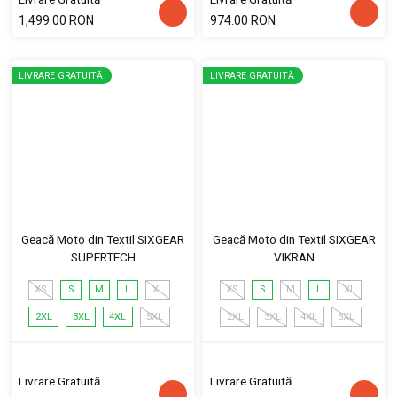
1,499.00 RON
974.00 RON
LIVRARE GRATUITĂ
LIVRARE GRATUITĂ
Geacă Moto din Textil SIXGEAR
Geacă Moto din Textil SIXGEAR
SUPERTECH
VIKRAN
XS
S
M
L
XL
XS
S
M
L
XL
2XL
3XL
4XL
5XL
2XL
3XL
4XL
5XL
Livrare Gratuită
Livrare Gratuită