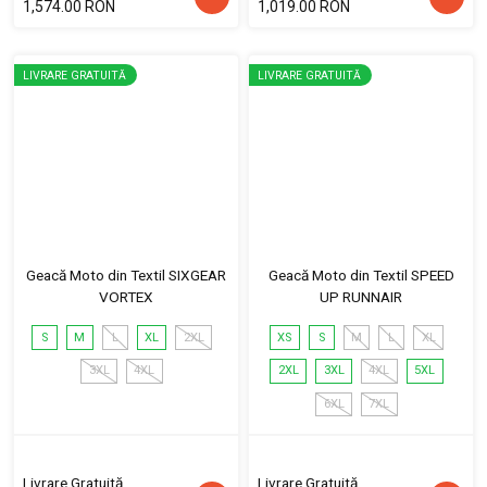
1,574.00 RON
1,019.00 RON
LIVRARE GRATUITĂ
LIVRARE GRATUITĂ
Geacă Moto din Textil SIXGEAR
Geacă Moto din Textil SPEED
VORTEX
UP RUNNAIR
S
M
L
XL
2XL
XS
S
M
L
XL
3XL
4XL
2XL
3XL
4XL
5XL
6XL
7XL
Livrare Gratuită
Livrare Gratuită