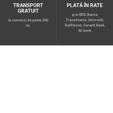
TRANSPORT
PLATĂ ÎN RATE
GRATUIT
prin BRD, Banca
Transilvania, Unicredit,
la comenzi de peste 200
Raiffeisen, Garanti Bank,
lei.
tbi bank