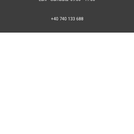
+40 740 133 688
atv@bbmoto.ro
Magazin
BBmoto ATV Otopeni
Str. Ferme D Nr. 2
Otopeni, Ilfov
Marți - Sâmbătă: 10:00 - 18:00