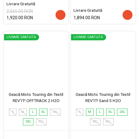
Livrare Gratuită
Livrare Gratuită
2,565.00 RON
1,920.00 RON
1,894.00 RON
LIVRARE GRATUITĂ
LIVRARE GRATUITĂ
Geacă Moto Touring din Textil
Geacă Moto Touring din Textil
REV'IT! OFFTRACK 2 H2O
REV'IT! Sand 5 H2O
S
M
L
XL
2XL
S
M
L
XL
2XL
3XL
4XL
3XL
4XL