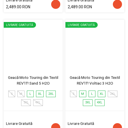
Livrare Gratuită
Livrare Gratuită
2,489.00 RON
2,489.00 RON
LIVRARE GRATUITĂ
LIVRARE GRATUITĂ
Geacă Moto Touring din Textil
Geacă Moto Touring din Textil
REV'IT! Sand 5 H2O
REV'IT! Voltiac 3 H2O
S
M
L
XL
2XL
S
M
L
XL
2XL
3XL
4XL
3XL
4XL
Livrare Gratuită
Livrare Gratuită