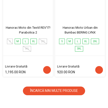
Hanorac Moto din Textil REV'IT!
Hanorac Moto Urban din
Parabolica 2
Bumbac BERING LYNX
S
M
L
XL
2XL
S
M
L
XL
2XL
3XL
3XL
Livrare Gratuită
Livrare Gratuită
1,195.00 RON
920.00 RON
ÎNCARCĂ MAI MULTE PRODUSE