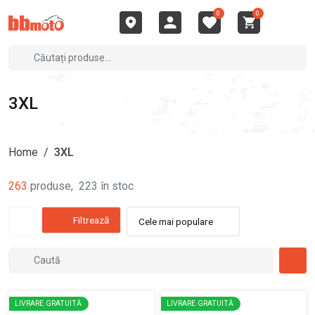
0
0
3XL
Home
/
3XL
263
produse
,
223
în stoc
Filtrează
Cele mai populare
LIVRARE GRATUITĂ
LIVRARE GRATUITĂ