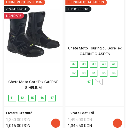
ECONOMISIȚI
335.00 RON
ECONOMISIȚI
149.50 RON
25
%
REDUCERE
10
%
REDUCERE
LICHIDARE
Ghete Moto Touring cu GoreTex
GAERNE G-ASPEN
37
38
39
40
41
42
43
44
45
46
Ghete Moto GoreTex GAERNE
47
48
G-HELIUM
41
42
45
46
47
Livrare Gratuită
Livrare Gratuită
1,350.00 RON
1,495.00 RON
1,015.00 RON
1,345.50 RON