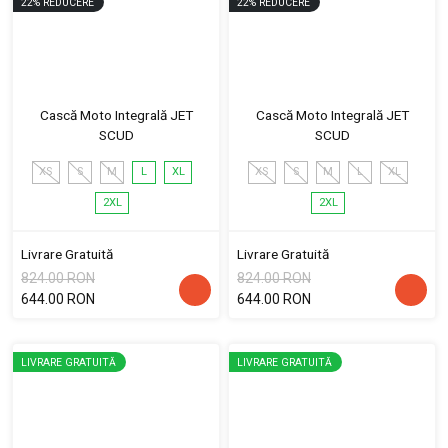
22
%
REDUCERE
22
%
REDUCERE
Cască Moto Integrală JET
Cască Moto Integrală JET
SCUD
SCUD
XS
S
M
L
XL
XS
S
M
L
XL
2XL
2XL
Livrare Gratuită
Livrare Gratuită
824.00 RON
824.00 RON
644.00 RON
644.00 RON
LIVRARE GRATUITĂ
LIVRARE GRATUITĂ