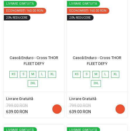
LIVRARE GRATUITĂ
LIVRARE GRATUITĂ
ECONOMISIȚI
160.00 RON
ECONOMISIȚI
160.00 RON
20
%
REDUCERE
20
%
REDUCERE
Cască Enduro - Cross THOR
Cască Enduro - Cross THOR
FLEET DEFY
FLEET DEFY
XS
S
M
L
XL
XS
S
M
L
XL
2XL
2XL
Livrare Gratuită
Livrare Gratuită
799.00 RON
799.00 RON
639.00 RON
639.00 RON
LIVRARE GRATUITĂ
LIVRARE GRATUITĂ