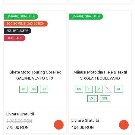
LIVRARE GRATUITĂ
LIVRARE GRATUITĂ
ECONOMISIȚI
260.00 RON
25
%
REDUCERE
LICHIDARE
Ghete Moto Touring GoreTex
Mănuși Moto din Piele & Textil
GAERNE VENTO GTX
SIXGEAR BOULEVARD
45
46
47
XS
S
M
L
XL
2XL
3XL
Livrare Gratuită
Livrare Gratuită
1,035.00 RON
775.00 RON
404.00 RON