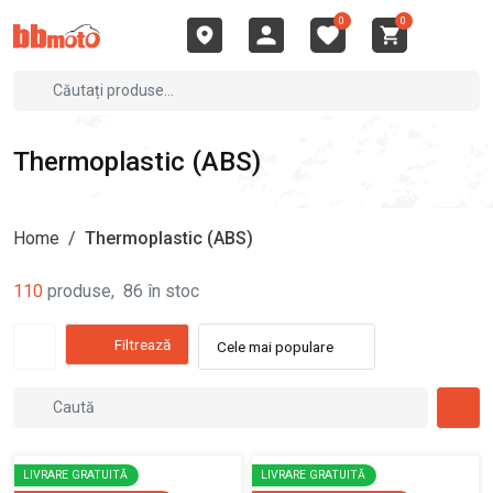
0
0
Thermoplastic (ABS)
Home
/
Thermoplastic (ABS)
110
produse
,
86
în stoc
Filtrează
Cele mai populare
LIVRARE GRATUITĂ
LIVRARE GRATUITĂ