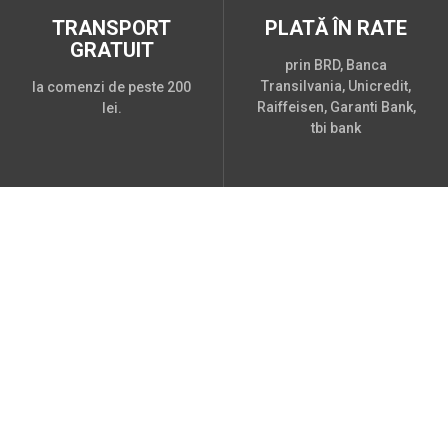
TRANSPORT
PLATĂ ÎN RATE
GRATUIT
prin BRD, Banca
Transilvania, Unicredit,
la comenzi de peste 200
Raiffeisen, Garanti Bank,
lei.
tbi bank