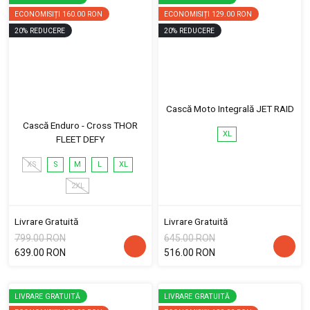
ECONOMISIȚI
160.00 RON
ECONOMISIȚI
129.00 RON
20
%
REDUCERE
20
%
REDUCERE
Cască Moto Integrală JET RAID
Cască Enduro - Cross THOR
XL
FLEET DEFY
XS
S
M
L
XL
2XL
Livrare Gratuită
Livrare Gratuită
799.00 RON
645.00 RON
639.00 RON
516.00 RON
LIVRARE GRATUITĂ
LIVRARE GRATUITĂ