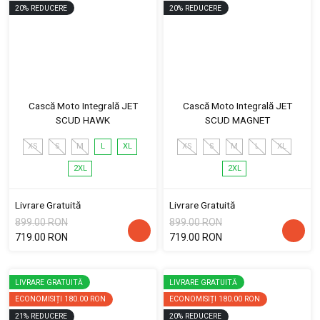
20
%
REDUCERE
20
%
REDUCERE
Cască Moto Integrală JET
Cască Moto Integrală JET
SCUD HAWK
SCUD MAGNET
XS
S
M
L
XL
XS
S
M
L
XL
2XL
2XL
Livrare Gratuită
Livrare Gratuită
899.00 RON
899.00 RON
719.00 RON
719.00 RON
LIVRARE GRATUITĂ
LIVRARE GRATUITĂ
ECONOMISIȚI
180.00 RON
ECONOMISIȚI
180.00 RON
21
%
REDUCERE
20
%
REDUCERE