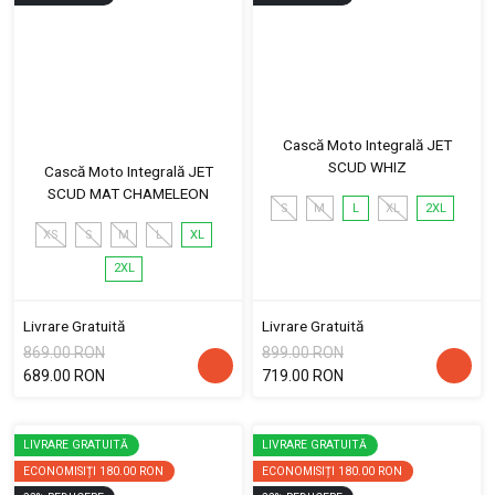
Cască Moto Integrală JET
SCUD WHIZ
Cască Moto Integrală JET
SCUD MAT CHAMELEON
S
M
L
XL
2XL
XS
S
M
L
XL
2XL
Livrare Gratuită
Livrare Gratuită
869.00 RON
899.00 RON
689.00 RON
719.00 RON
LIVRARE GRATUITĂ
LIVRARE GRATUITĂ
ECONOMISIȚI
180.00 RON
ECONOMISIȚI
180.00 RON