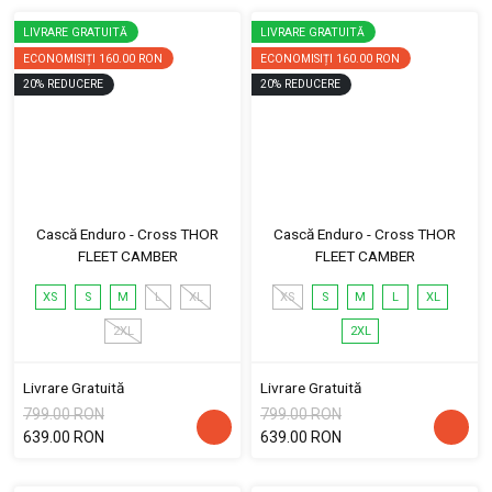
LIVRARE GRATUITĂ
LIVRARE GRATUITĂ
ECONOMISIȚI
160.00 RON
ECONOMISIȚI
160.00 RON
20
%
REDUCERE
20
%
REDUCERE
Cască Enduro - Cross THOR
Cască Enduro - Cross THOR
FLEET CAMBER
FLEET CAMBER
XS
S
M
L
XL
XS
S
M
L
XL
2XL
2XL
Livrare Gratuită
Livrare Gratuită
799.00 RON
799.00 RON
639.00 RON
639.00 RON