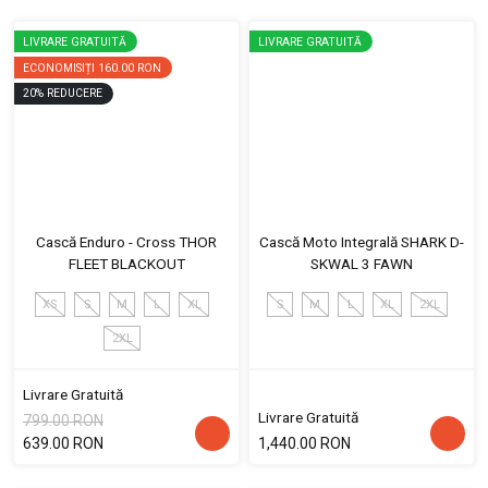
LIVRARE GRATUITĂ
LIVRARE GRATUITĂ
ECONOMISIȚI
160.00 RON
20
%
REDUCERE
Cască Enduro - Cross THOR
Cască Moto Integrală SHARK D-
FLEET BLACKOUT
SKWAL 3 FAWN
XS
S
M
L
XL
S
M
L
XL
2XL
2XL
Livrare Gratuită
Livrare Gratuită
799.00 RON
639.00 RON
1,440.00 RON