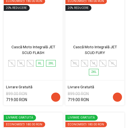
ECONOMISIȚI
180.00 RON
ECONOMISIȚI
180.00 RON
20
%
REDUCERE
20
%
REDUCERE
Cască Moto Integrală JET
Cască Moto Integrală JET
SCUD FLASH
SCUD FURY
S
M
L
XL
2XL
XS
S
M
L
XL
2XL
Livrare Gratuită
Livrare Gratuită
899.00 RON
899.00 RON
719.00 RON
719.00 RON
LIVRARE GRATUITĂ
LIVRARE GRATUITĂ
ECONOMISIȚI
180.00 RON
ECONOMISIȚI
180.00 RON