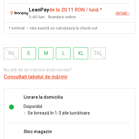
LeanPay
de la 20.11 RON / lună
*
detalii
›
3-60 luni · finanțare online
* estimat — rata exactă se calculează la check-out
:
XS
S
M
L
XL
2XL
Nu știți de ce mărime aveți nevoie?
Consultați tabelul de mărimi
Livrare la domiciliu
Disponibil
-
Se livrează în 1-3 zile lucrătoare.
Stoc magazin