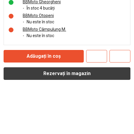
BBMoto Gheorgheni
-
În stoc 4 bucăți
BBMoto Otopeni
-
Nu este în stoc
BBMoto Câmpulung M.
-
Nu este în stoc
Adăugați în coș
Rezervați în magazin