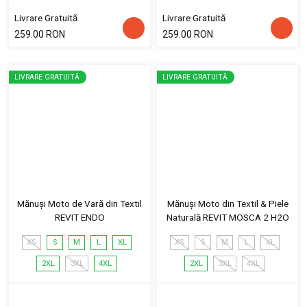
Livrare Gratuită
Livrare Gratuită
259.00 RON
259.00 RON
LIVRARE GRATUITĂ
LIVRARE GRATUITĂ
Mănuși Moto de Vară din Textil
Mănuși Moto din Textil & Piele
REVIT ENDO
Naturală REVIT MOSCA 2 H2O
XS
S
M
L
XL
XS
S
M
L
XL
2XL
3XL
4XL
2XL
3XL
4XL