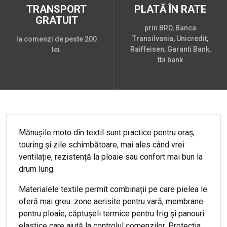
TRANSPORT
PLATĂ ÎN RATE
GRATUIT
prin BRD, Banca
Transilvania, Unicredit,
la comenzi de peste 200
Raiffeisen, Garanti Bank,
lei.
tbi bank
Mănușile moto din textil sunt practice pentru oraș,
touring și zile schimbătoare, mai ales când vrei
ventilație, rezistență la ploaie sau confort mai bun la
drum lung.
Materialele textile permit combinații pe care pielea le
oferă mai greu: zone aerisite pentru vară, membrane
pentru ploaie, căptușeli termice pentru frig și panouri
elastice care ajută la controlul comenzilor. Protecția