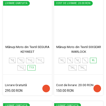
LIVRARE GRATUITĂ
COST DE LIVRARE: 20.00 RON
Mănuși Moto din Textil SEGURA
Mănuși Moto din Textil SIXGEAR
KEYWEST
WARLOCK
T8
T9
T10
T11
XS
S
M
L
XL
T12
T13
2XL
3XL
Livrare Gratuită
Cost de livrare: 20.00 RON
295.00 RON
150.00 RON
LIVRARE GRATUITĂ
LIVRARE GRATUITĂ