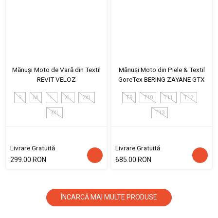
Mănuși Moto de Vară din Textil
Mănuși Moto din Piele & Textil
REVIT VELOZ
GoreTex BERING ZAYANE GTX
S
M
L
XL
2XL
T9
T10
T11
T12
3XL
T13
Livrare Gratuită
Livrare Gratuită
299.00 RON
685.00 RON
ÎNCARCĂ MAI MULTE PRODUSE