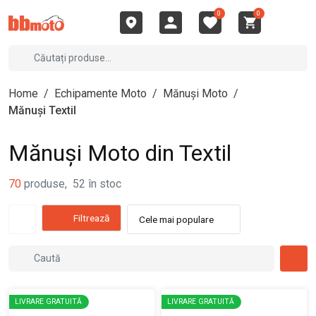
0
0
Home
/
Echipamente Moto
/
Mănuși Moto
/
Mănuși Textil
Mănuși Moto din Textil
70
produse
,
52
în stoc
Filtrează
Cele mai populare
LIVRARE GRATUITĂ
LIVRARE GRATUITĂ