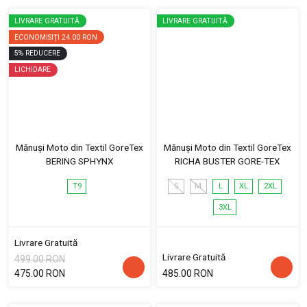
LIVRARE GRATUITĂ
LIVRARE GRATUITĂ
ECONOMISIȚI
24.00 RON
5
%
REDUCERE
LICHIDARE
Mănuși Moto din Textil GoreTex
Mănuși Moto din Textil GoreTex
BERING SPHYNX
RICHA BUSTER GORE-TEX
T9
S
M
L
XL
2XL
3XL
Livrare Gratuită
Livrare Gratuită
499.00 RON
475.00 RON
485.00 RON