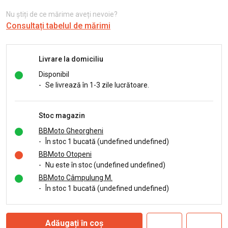
Nu știți de ce mărime aveți nevoie?
Consultați tabelul de mărimi
Livrare la domiciliu
Disponibil
-
Se livrează în 1-3 zile lucrătoare.
Stoc magazin
BBMoto Gheorgheni
-
În stoc 1 bucată (undefined undefined)
BBMoto Otopeni
-
Nu este în stoc (undefined undefined)
BBMoto Câmpulung M.
-
În stoc 1 bucată (undefined undefined)
Adăugați în coș