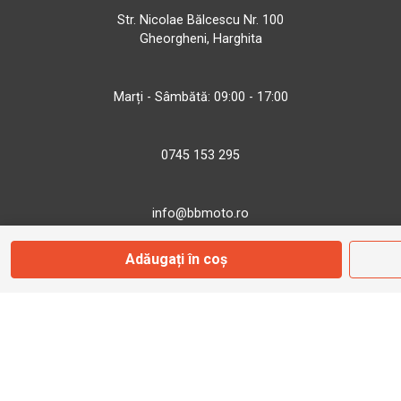
Str. Nicolae Bălcescu Nr. 100
Gheorgheni, Harghita
Marți - Sâmbătă: 09:00 - 17:00
0745 153 295
info@bbmoto.ro
Adăugați în coș
Magazin
Otopeni
Str. Ferme D Nr. 2