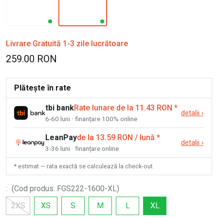
Livrare Gratuită 1-3 zile lucrătoare
259.00 RON
Plătește în rate
tbi bank
Rate lunare de la 11.43 RON
*
detalii
›
6-60 luni · finanțare 100% online
LeanPay
de la 13.59 RON / lună
*
detalii
›
3-36 luni · finanțare online
* estimat — rata exactă se calculează la check-out
:
(
Cod produs
:
FGS222-1600-XL
)
2XS
XS
S
M
L
XL