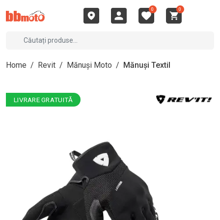
0
0
Home
/
Revit
/
Mănuși Moto
/
Mănuși Textil
LIVRARE GRATUITĂ