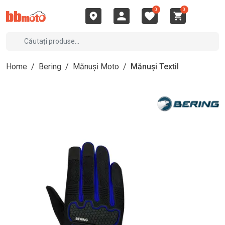
0
0
Home
/
Bering
/
Mănuși Moto
/
Mănuși Textil