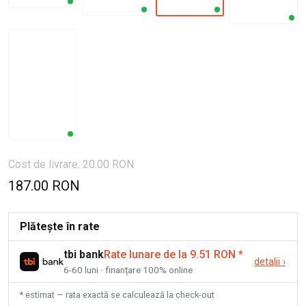
Cost de livrare: 20.00 RON
187.00 RON
Plătește în rate
tbi bank
Rate lunare de la 9.51 RON
*
detalii
›
6-60 luni · finanțare 100% online
* estimat — rata exactă se calculează la check-out