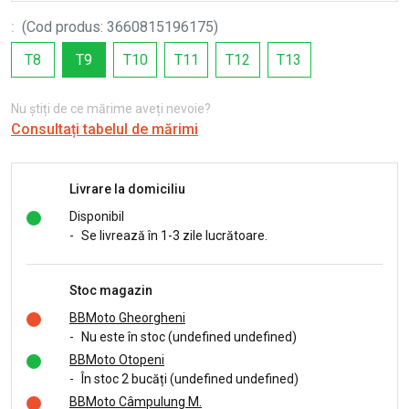
:
(
Cod produs
:
3660815196175
)
T8
T9
T10
T11
T12
T13
Nu știți de ce mărime aveți nevoie?
Consultați tabelul de mărimi
Livrare la domiciliu
Disponibil
-
Se livrează în 1-3 zile lucrătoare.
Stoc magazin
BBMoto Gheorgheni
-
Nu este în stoc (undefined undefined)
BBMoto Otopeni
-
În stoc 2 bucăți (undefined undefined)
BBMoto Câmpulung M.