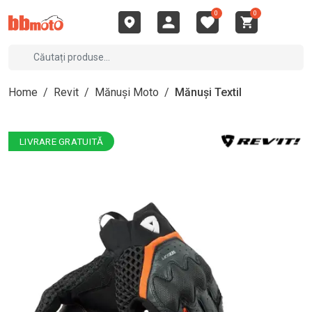
0
0
Home
/
Revit
/
Mănuși Moto
/
Mănuși Textil
LIVRARE GRATUITĂ