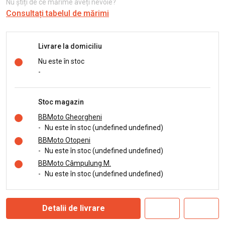
Nu știți de ce mărime aveți nevoie?
Consultați tabelul de mărimi
Livrare la domiciliu
Nu este în stoc
-
Stoc magazin
BBMoto Gheorgheni
-
Nu este în stoc (undefined undefined)
BBMoto Otopeni
-
Nu este în stoc (undefined undefined)
BBMoto Câmpulung M.
-
Nu este în stoc (undefined undefined)
Detalii de livrare