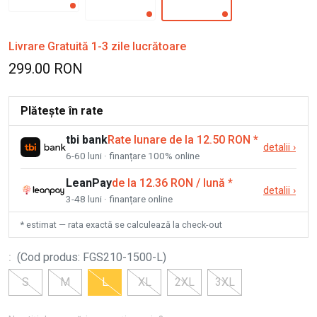
Livrare Gratuită 1-3 zile lucrătoare
299.00 RON
Plătește în rate
tbi bank
Rate lunare de la 12.50 RON
*
detalii
›
6-60 luni · finanțare 100% online
LeanPay
de la 12.36 RON / lună
*
detalii
›
3-48 luni · finanțare online
* estimat — rata exactă se calculează la check-out
:
(
Cod produs
:
FGS210-1500-L
)
S
M
L
XL
2XL
3XL