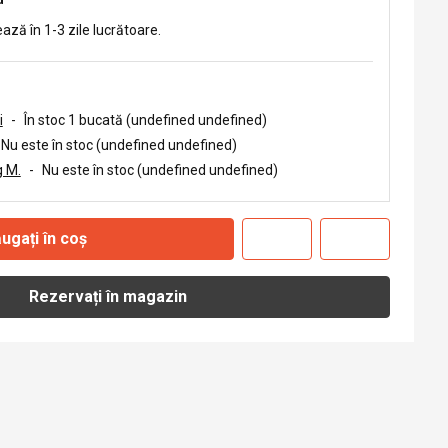
ează în 1-3 zile lucrătoare.
i
-
În stoc 1 bucată (undefined undefined)
Nu este în stoc (undefined undefined)
 M.
-
Nu este în stoc (undefined undefined)
ugați în coș
Rezervați în magazin