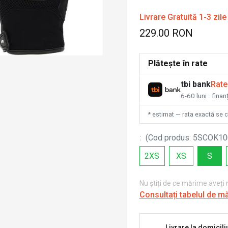
Livrare Gratuită 1-3 zile
229.00 RON
Plătește în rate
tbi bank
Rate
6-60 luni · fina
* estimat — rata exactă se 
:
(
Cod produs
:
5SCOK10
2XS
XS
S
Nu știți de ce mărime aveți
Consultați tabelul de m
Livrare la domicili