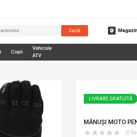
Magazi
Caută
Vehicule
i
Copii
ATV
LIVRARE GRATUITĂ
MĂNUȘI MOTO PENT
(
0
Re