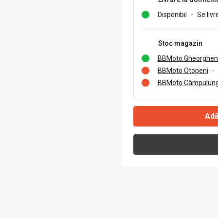
Disponibil
-
Se livr
Stoc magazin
BBMoto Gheorghen
BBMoto Otopeni
-
BBMoto Câmpulung
Adă