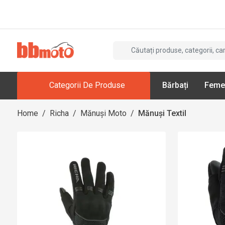
Categorii De Produse
Bărbați
Feme
Home
/
Richa
/
Mănuși Moto
/
Mănuși Textil