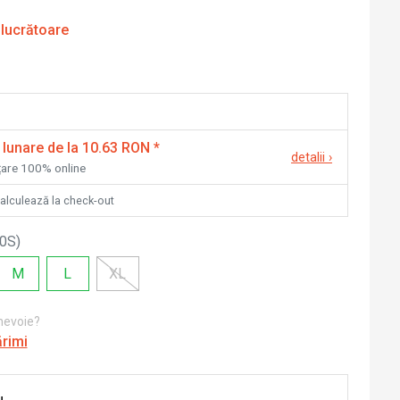
 lucrătoare
 lunare de la 10.63 RON
*
detalii
›
nțare 100% online
calculează la check-out
0S
)
M
L
XL
 nevoie?
ărimi
u