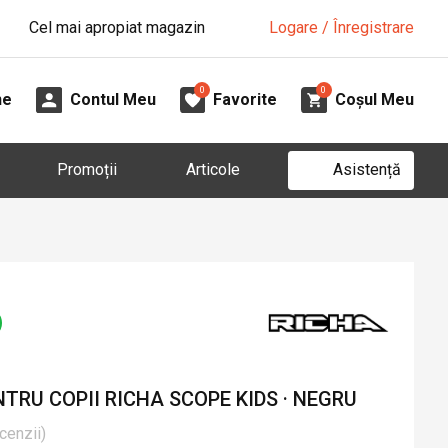
Cel mai apropiat magazin
Logare / Înregistrare
0
0
ne
Contul Meu
Favorite
Coșul Meu
Asistență
Promoții
Articole
RU COPII RICHA SCOPE KIDS · NEGRU
cenzii
)