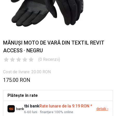
MĂNUȘI MOTO DE VARĂ DIN TEXTIL REVIT
ACCESS · NEGRU
(
0
Recenzii
)
Cost de livrare: 20.00 RON
175.00 RON
Plătește în rate
tbi bank
Rate lunare de la 9.19 RON
*
detalii
›
6-60 luni · finanțare 100% online