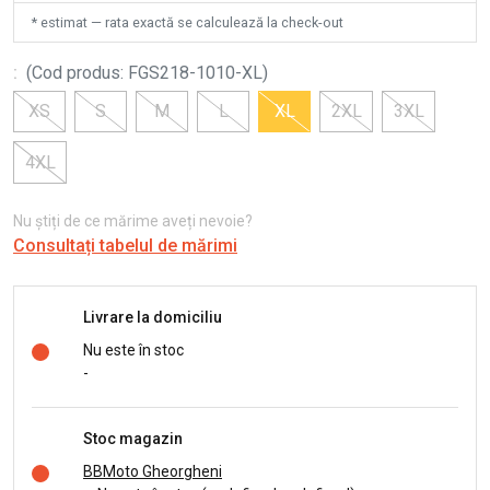
* estimat — rata exactă se calculează la check-out
:
(
Cod produs
:
FGS218-1010-XL
)
XS
S
M
L
XL
2XL
3XL
4XL
Nu știți de ce mărime aveți nevoie?
Consultați tabelul de mărimi
Livrare la domiciliu
Nu este în stoc
-
Stoc magazin
BBMoto Gheorgheni