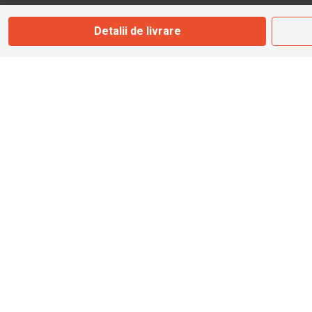
Marți - Sâmbătă: 09:00 - 17:00
Detalii de livrare
0745 153 295
info@bbmoto.ro
Magazin
Otopeni
Str. Ferme D Nr. 2
Otopeni, Ilfov
Marți - Sâmbătă: 10:00 - 18:00