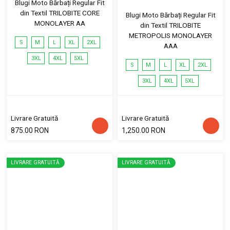
Blugi Moto Bărbați Regular Fit
din Textil TRILOBITE CORE
Blugi Moto Bărbați Regular Fit
MONOLAYER AA
din Textil TRILOBITE
METROPOLIS MONOLAYER
S
M
L
XL
2XL
AAA
3XL
4XL
5XL
S
M
L
XL
2XL
3XL
4XL
5XL
Livrare Gratuită
Livrare Gratuită
875.00 RON
1,250.00 RON
LIVRARE GRATUITĂ
LIVRARE GRATUITĂ