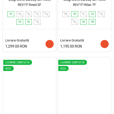
REV'IT! Reed SF
REV'IT! Rilan TF
32
28
30
31
33
28
30
31
32
33
34
36
38
34
36
38
Livrare Gratuită
Livrare Gratuită
1,299.00 RON
1,195.00 RON
LIVRARE GRATUITĂ
LIVRARE GRATUITĂ
NOU
NOU