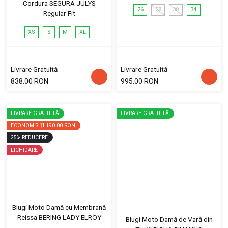
Cordura SEGURA JULYS
26
28
30
34
Regular Fit
XS
S
M
XL
Livrare Gratuită
Livrare Gratuită
838.00 RON
995.00 RON
LIVRARE GRATUITĂ
LIVRARE GRATUITĂ
ECONOMISIȚI
190.00 RON
25
%
REDUCERE
LICHIDARE
Blugi Moto Damă cu Membrană
Reissa BERING LADY ELROY
Blugi Moto Damă de Vară din