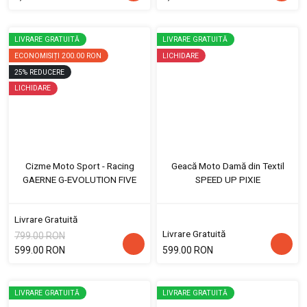
LIVRARE GRATUITĂ
LIVRARE GRATUITĂ
ECONOMISIȚI
200.00 RON
LICHIDARE
25
%
REDUCERE
LICHIDARE
Cizme Moto Sport - Racing
Geacă Moto Damă din Textil
GAERNE G-EVOLUTION FIVE
SPEED UP PIXIE
Livrare Gratuită
Livrare Gratuită
799.00 RON
599.00 RON
599.00 RON
LIVRARE GRATUITĂ
LIVRARE GRATUITĂ