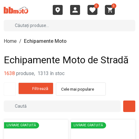
0
0
Home
/
Echipamente Moto
Echipamente Moto de Stradă
1638
produse
,
1313
în stoc
Filtrează
Cele mai populare
LIVRARE GRATUITĂ
LIVRARE GRATUITĂ