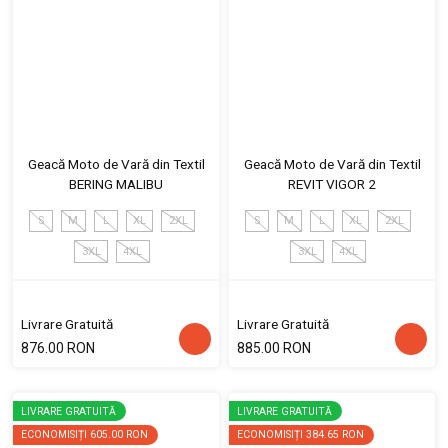
Geacă Moto de Vară din Textil
Geacă Moto de Vară din Textil
BERING MALIBU
REVIT VIGOR 2
S
M
L
XL
2XL
S
M
L
XL
2XL
3XL
4XL
3XL
4XL
Livrare Gratuită
Livrare Gratuită
876.00 RON
885.00 RON
LIVRARE GRATUITĂ
LIVRARE GRATUITĂ
ECONOMISIȚI
605.00 RON
ECONOMISIȚI
384.65 RON