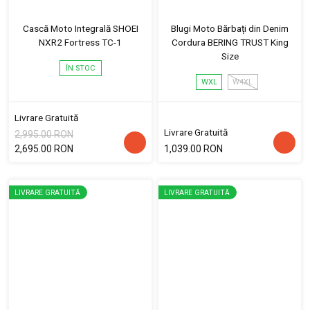
Cască Moto Integrală SHOEI
Blugi Moto Bărbați din Denim
NXR2 Fortress TC-1
Cordura BERING TRUST King
Size
ÎN STOC
WXL
W4XL
Livrare Gratuită
Livrare Gratuită
2,995.00 RON
2,695.00 RON
1,039.00 RON
LIVRARE GRATUITĂ
LIVRARE GRATUITĂ