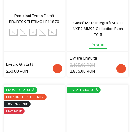
Pantaloni Termo Damă
BRUBECK THERMO LE11870
Cască Moto Integrală SHOEI
NXR2 MM93 Collection Rush
XS
S
M
L
XL
TC-5
ÎN STOC
Livrare Gratuită
Livrare Gratuită
3,195.00 RON
260.00 RON
2,875.00 RON
LIVRARE GRATUITĂ
LIVRARE GRATUITĂ
ECONOMISIȚI
300.00 RON
10
%
REDUCERE
LICHIDARE