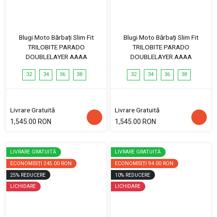
Blugi Moto Bărbați Slim Fit
Blugi Moto Bărbați Slim Fit
TRILOBITE PARADO
TRILOBITE PARADO
DOUBLELAYER AAAA
DOUBLELAYER AAAA
32
34
36
38
32
34
36
38
Livrare Gratuită
Livrare Gratuită
1,545.00 RON
1,545.00 RON
LIVRARE GRATUITĂ
LIVRARE GRATUITĂ
ECONOMISIȚI
245.00 RON
ECONOMISIȚI
94.00 RON
25
%
REDUCERE
10
%
REDUCERE
LICHIDARE
LICHIDARE