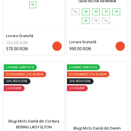
Textil RICHA RIHANNA
M
26
28
30
32
34
36
38
40
Livrare Gratuită
Livrare Gratuită
760.00 RON
570.00 RON
990.00 RON
LIVRARE GRATUITĂ
LIVRARE GRATUITĂ
ECONOMISIȚI
215.00 RON
ECONOMISIȚI
215.00 RON
25
%
REDUCERE
25
%
REDUCERE
LICHIDARE
LICHIDARE
Blugi Moto Damă din Cordura
BERING LADY ELTON
Blugi Moto Damă din Denim