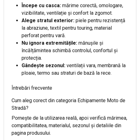
Începe cu casca:
mărime corectă, omologare,
vizibilitate, ventilație și confort la zgomot.
Alege stratul exterior:
piele pentru rezistență
la abraziune, textil pentru touring, material
perforat pentru vară.
Nu ignora extremitățile:
mănușile și
încălțămintea schimbă controlul, confortul și
protecția.
Gândește sezonul:
ventilații vara, membrană la
ploaie, termo sau straturi de bază la rece.
Întrebări frecvente
Cum aleg corect din categoria Echipamente Moto de
Stradă?
Pornește de la utilizarea reală, apoi verifică mărimea,
compatibilitatea, materialul, sezonul și detaliile din
pagina produsului.