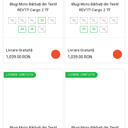
Blugi Moto Bărbați din Textil
Blugi Moto Bărbați din Textil
REV'IT! Cargo 2 TF
REV'IT! Cargo 2 TF
28
30
31
32
33
28
30
31
32
33
34
36
38
34
36
38
Livrare Gratuită
Livrare Gratuită
1,039.00 RON
1,039.00 RON
LIVRARE GRATUITĂ
LIVRARE GRATUITĂ
Blugi Moto Bărbați din Textil
Blugi Moto Bărbați din Textil