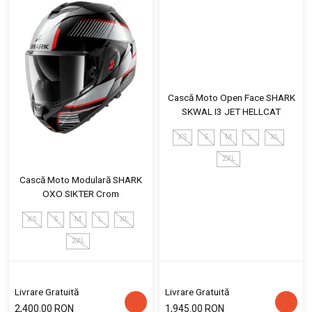
Cască Moto Open Face SHARK
SKWAL I3 JET HELLCAT
XS
S
M
L
XL
2XL
Cască Moto Modulară SHARK
OXO SIKTER Crom
XS
S
M
L
XL
2XL
Livrare Gratuită
Livrare Gratuită
2,400.00 RON
1,945.00 RON