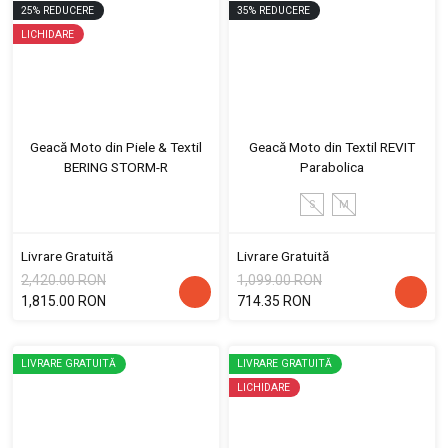
25
%
REDUCERE
35
%
REDUCERE
LICHIDARE
Geacă Moto din Piele & Textil
Geacă Moto din Textil REVIT
BERING STORM-R
Parabolica
S
M
Livrare Gratuită
Livrare Gratuită
2,420.00 RON
1,099.00 RON
1,815.00 RON
714.35 RON
LIVRARE GRATUITĂ
LIVRARE GRATUITĂ
LICHIDARE