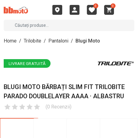
0
0
Home
/
Trilobite
/
Pantaloni
/
Blugi Moto
LIVRARE GRATUITĂ
BLUGI MOTO BĂRBAȚI SLIM FIT TRILOBITE
PARADO DOUBLELAYER AAAA · ALBASTRU
(
0
Recenzii
)