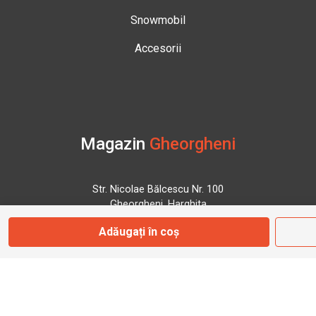
Snowmobil
Accesorii
Magazin
Gheorgheni
Str. Nicolae Bălcescu Nr. 100
Gheorgheni, Harghita
Adăugați în coș
Marți - Sâmbătă: 09:00 - 17:00
0745 153 295