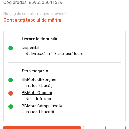
Cod produs
:
8596505041539
Nu știți de ce mărime aveți nevoie?
Consultați tabelul de mărimi
Livrare la domiciliu
Disponibil
-
Se livrează în 1-3 zile lucrătoare.
Stoc magazin
BBMoto Gheorgheni
-
În stoc 2 bucăți
BBMoto Otopeni
-
Nu este în stoc
BBMoto Câmpulung M.
-
În stoc 1 bucată