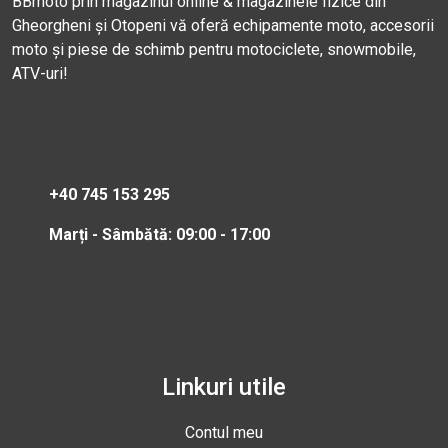
BBmoto prin magazinul online & magazinele fizice din
Gheorgheni și Otopeni vă oferă echipamente moto, accesorii
moto și piese de schimb pentru motociclete, snowmobile,
ATV-uri!
+40 745 153 295
Marți - Sâmbătă: 09:00 - 17:00
Linkuri utile
Contul meu