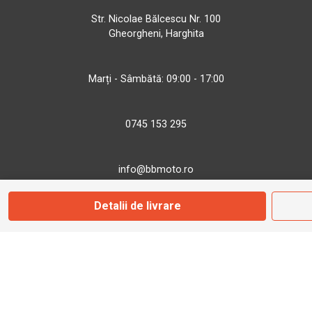
Str. Nicolae Bălcescu Nr. 100
Gheorgheni, Harghita
Marți - Sâmbătă: 09:00 - 17:00
0745 153 295
info@bbmoto.ro
Detalii de livrare
Magazin
Otopeni
Str. Ferme D Nr. 2