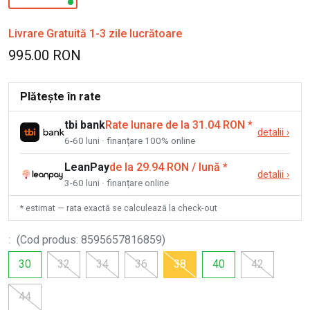
Livrare Gratuită 1-3 zile lucrătoare
995.00 RON
Plătește în rate
tbi bank
Rate lunare de la 31.04 RON
*
detalii
›
6-60 luni · finanțare 100% online
LeanPay
de la 29.94 RON / lună
*
detalii
›
3-60 luni · finanțare online
* estimat — rata exactă se calculează la check-out
:
(
Cod produs
:
8595657816859
)
30
32
34
36
38
40
42
44