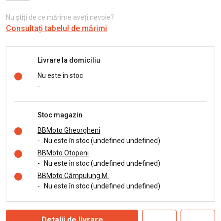
Nu știți de ce mărime aveți nevoie?
Consultați tabelul de mărimi
Livrare la domiciliu
Nu este în stoc
-
Stoc magazin
BBMoto Gheorgheni
-
Nu este în stoc (undefined undefined)
BBMoto Otopeni
-
Nu este în stoc (undefined undefined)
BBMoto Câmpulung M.
-
Nu este în stoc (undefined undefined)
Detalii de livrare