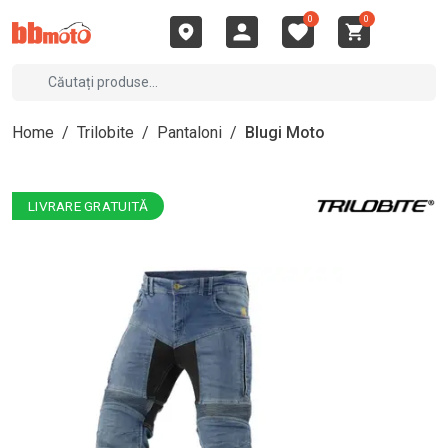
0
0
Home
/
Trilobite
/
Pantaloni
/
Blugi Moto
LIVRARE GRATUITĂ