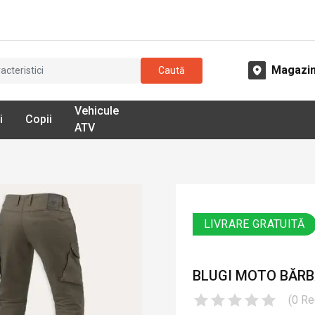
Magazi
Caută
Vehicule
i
Copii
ATV
LIVRARE GRATUITĂ
BLUGI MOTO BĂRBAȚ
(
0
Re