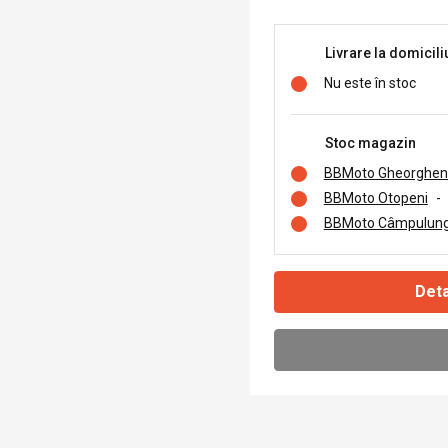
Livrare la domicili
Nu este în stoc
Stoc magazin
BBMoto Gheorghen
BBMoto Otopeni
-
BBMoto Câmpulung
Deta