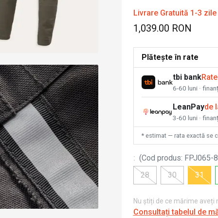
Livrare Gratuită 1-3 zile
1,039.00 RON
Plătește în rate
tbi bank
Rate
6-60 luni · fina
LeanPay
de 
3-60 luni · finan
* estimat — rata exactă se 
:
(
Cod produs
:
FPJ065-8
28
30
31
Nu știți de ce mărime aveți
Consultați tabelul de m