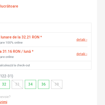
 lucrătoare
 lunare de la 32.21 RON
*
detalii
›
nțare 100% online
la 31.16 RON / lună
*
detalii
›
țare online
calculează la check-out
122-31
)
32
33
34
36
38
 nevoie?
ărimi