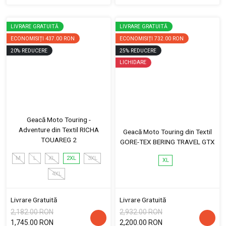
LIVRARE GRATUITĂ
LIVRARE GRATUITĂ
ECONOMISIȚI
437.00 RON
ECONOMISIȚI
732.00 RON
20
%
REDUCERE
25
%
REDUCERE
LICHIDARE
Geacă Moto Touring -
Adventure din Textil RICHA
Geacă Moto Touring din Textil
TOUAREG 2
GORE-TEX BERING TRAVEL GTX
M
L
XL
2XL
3XL
XL
4XL
Livrare Gratuită
Livrare Gratuită
2,182.00 RON
2,932.00 RON
1,745.00 RON
2,200.00 RON