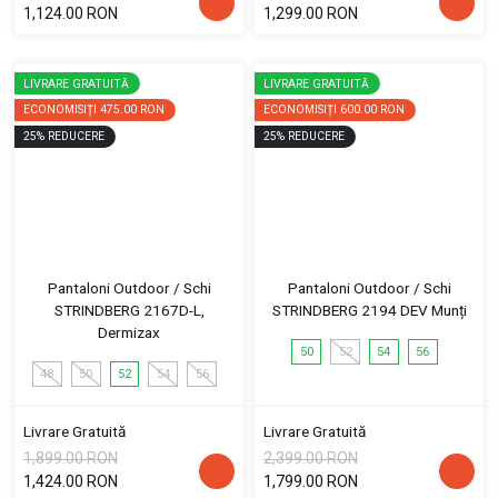
1,124.00 RON
1,299.00 RON
LIVRARE GRATUITĂ
LIVRARE GRATUITĂ
ECONOMISIȚI
475.00 RON
ECONOMISIȚI
600.00 RON
25
%
REDUCERE
25
%
REDUCERE
Pantaloni Outdoor / Schi
Pantaloni Outdoor / Schi
STRINDBERG 2167D-L,
STRINDBERG 2194 DEV Munți
Dermizax
50
52
54
56
48
50
52
54
56
Livrare Gratuită
Livrare Gratuită
1,899.00 RON
2,399.00 RON
1,424.00 RON
1,799.00 RON