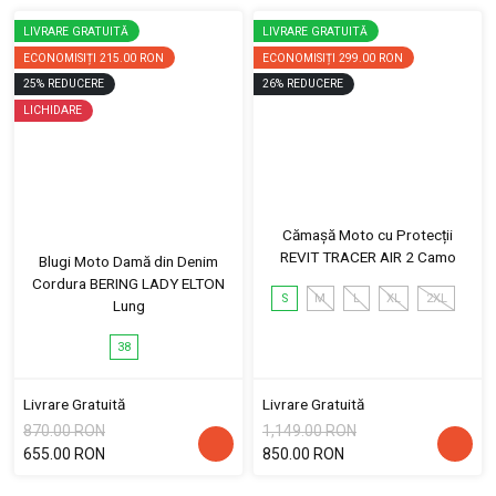
LIVRARE GRATUITĂ
LIVRARE GRATUITĂ
ECONOMISIȚI
215.00 RON
ECONOMISIȚI
299.00 RON
25
%
REDUCERE
26
%
REDUCERE
LICHIDARE
Cămașă Moto cu Protecții
REVIT TRACER AIR 2 Camo
Blugi Moto Damă din Denim
Cordura BERING LADY ELTON
S
M
L
XL
2XL
Lung
38
Livrare Gratuită
Livrare Gratuită
870.00 RON
1,149.00 RON
655.00 RON
850.00 RON