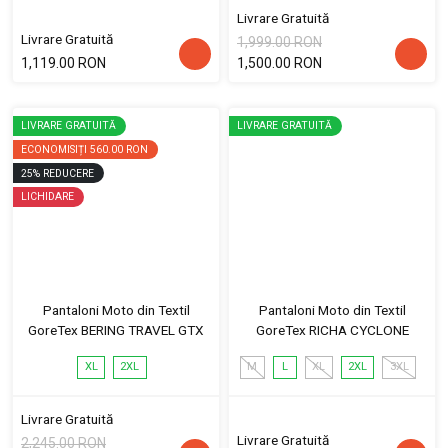
Livrare Gratuită
Livrare Gratuită
1,999.00 RON
1,119.00 RON
1,500.00 RON
LIVRARE GRATUITĂ
LIVRARE GRATUITĂ
ECONOMISIȚI
560.00 RON
25
%
REDUCERE
LICHIDARE
Pantaloni Moto din Textil
Pantaloni Moto din Textil
GoreTex BERING TRAVEL GTX
GoreTex RICHA CYCLONE
XL
2XL
M
L
XL
2XL
3XL
Livrare Gratuită
Livrare Gratuită
2,245.00 RON