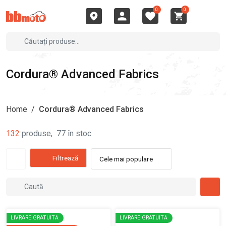
0
0
Cordura® Advanced Fabrics
Home
/
Cordura® Advanced Fabrics
132
produse
,
77
în stoc
Filtrează
Cele mai populare
LIVRARE GRATUITĂ
LIVRARE GRATUITĂ