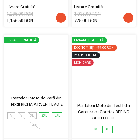
Livrare Gratuită
Livrare Gratuită
1,285.00 RON
1,035.00 RON
1,156.50 RON
775.00 RON
LIVRARE GRATUITĂ
LIVRARE GRATUITĂ
ECONOMISIȚI
499.00 RON
25
%
REDUCERE
LICHIDARE
Pantaloni Moto de Vară din
Textil RICHA AIRVENT EVO 2
Pantaloni Moto din Textil din
Cordura cu Goretex BERING
M
L
XL
2XL
3XL
SHIELD GTX
4XL
M
3XL