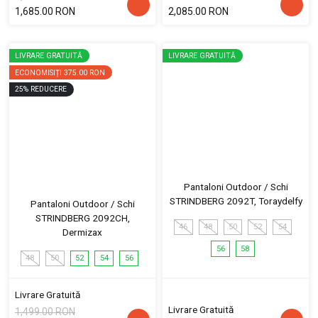
1,685.00 RON
2,085.00 RON
LIVRARE GRATUITĂ
LIVRARE GRATUITĂ
ECONOMISIȚI
375.00 RON
25
%
REDUCERE
Pantaloni Outdoor / Schi
STRINDBERG 2092T, Toraydelfy
Pantaloni Outdoor / Schi
STRINDBERG 2092CH,
46
48
50
52
54
Dermizax
56
58
48
50
52
54
56
Livrare Gratuită
Livrare Gratuită
1,499.00 RON