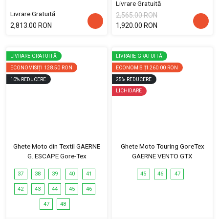
Livrare Gratuită
Livrare Gratuită
2,565.00 RON
2,813.00 RON
1,920.00 RON
LIVRARE GRATUITĂ
LIVRARE GRATUITĂ
ECONOMISIȚI
128.50 RON
ECONOMISIȚI
260.00 RON
10
%
REDUCERE
25
%
REDUCERE
LICHIDARE
Ghete Moto din Textil GAERNE
Ghete Moto Touring GoreTex
G. ESCAPE Gore-Tex
GAERNE VENTO GTX
37
38
39
40
41
45
46
47
42
43
44
45
46
47
48