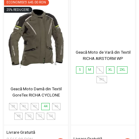
ECONOMISIȚI
645.00 RON
25
%
REDUCERE
Geacă Moto de Vară din Textil
RICHA AIRSTORM WP
S
M
L
XL
2XL
3XL
Geacă Moto Damă din Textil
GoreTex RICHA CYCLONE
38
40
42
44
46
48
50
52
54
Livrare Gratuită
Livrare Gratuită