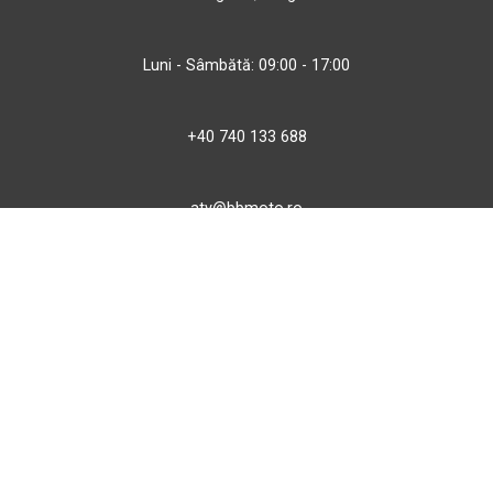
Luni - Sâmbătă: 09:00 - 17:00
+40 740 133 688
atv@bbmoto.ro
Magazin
BBmoto ATV Otopeni
Str. Ferme D Nr. 2
Otopeni, Ilfov