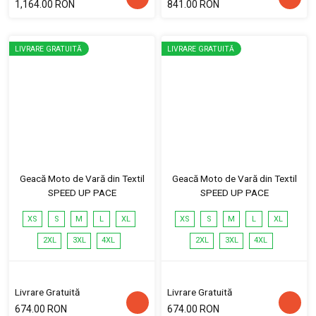
1,164.00 RON
841.00 RON
LIVRARE GRATUITĂ
LIVRARE GRATUITĂ
Geacă Moto de Vară din Textil
Geacă Moto de Vară din Textil
SPEED UP PACE
SPEED UP PACE
XS
S
M
L
XL
XS
S
M
L
XL
2XL
3XL
4XL
2XL
3XL
4XL
Livrare Gratuită
Livrare Gratuită
674.00 RON
674.00 RON