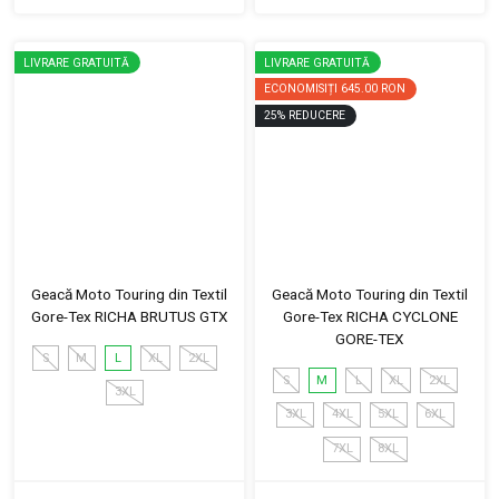
LIVRARE GRATUITĂ
LIVRARE GRATUITĂ
ECONOMISIȚI
645.00 RON
25
%
REDUCERE
Geacă Moto Touring din Textil
Geacă Moto Touring din Textil
Gore-Tex RICHA BRUTUS GTX
Gore-Tex RICHA CYCLONE
GORE-TEX
S
M
L
XL
2XL
S
M
L
XL
2XL
3XL
3XL
4XL
5XL
6XL
7XL
8XL