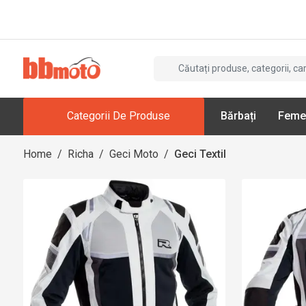
Categorii De Produse
Bărbați
Feme
Home
/
Richa
/
Geci Moto
/
Geci Textil