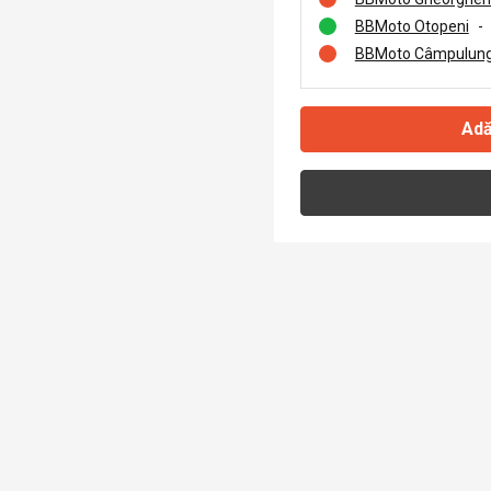
BBMoto Otopeni
-
BBMoto Câmpulung
Adă