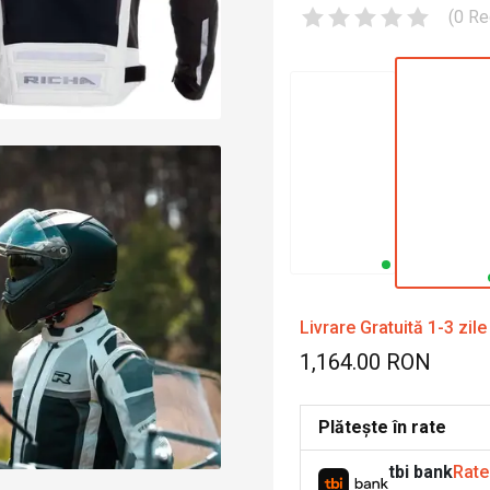
(
0
Re
Livrare Gratuită 1-3 zile
1,164.00 RON
Plătește în rate
tbi bank
Rate