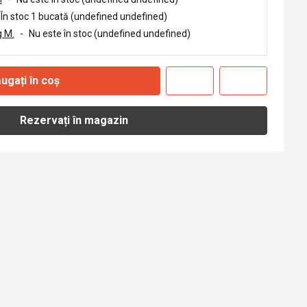
În stoc 1 bucată (undefined undefined)
 M.
-
Nu este în stoc (undefined undefined)
ugați în coș
Rezervați în magazin