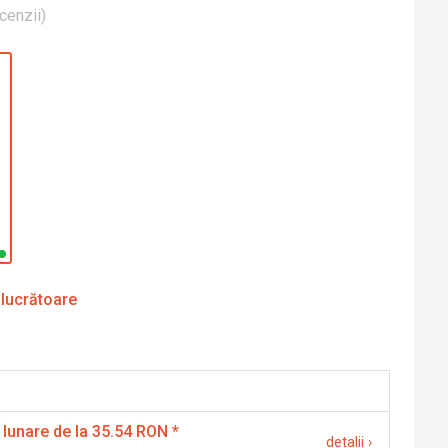
cenzii
)
 lucrătoare
 lunare de la 35.54 RON
*
detalii
›