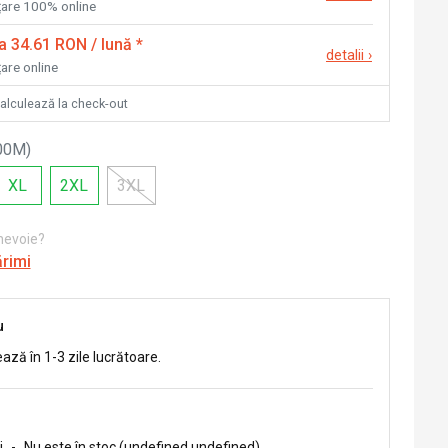
nțare 100% online
la 34.61 RON / lună
*
detalii
›
țare online
calculează la check-out
00M
)
XL
2XL
3XL
 nevoie?
ărimi
u
ează în 1-3 zile lucrătoare.
i
-
Nu este în stoc (undefined undefined)