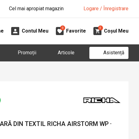
Cel mai apropiat magazin
Logare / Înregistrare
0
0
ne
Contul Meu
Favorite
Coșul Meu
Asistență
Promoții
Articole
RĂ DIN TEXTIL RICHA AIRSTORM WP ·