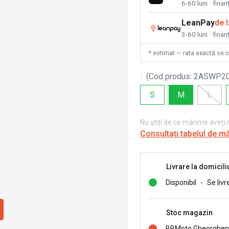
6-60 luni · fina
LeanPay
de 
3-60 luni · finan
* estimat — rata exactă se 
:
(
Cod produs
:
2ASWP2
S
M
L
Nu știți de ce mărime aveți
Consultați tabelul de m
Livrare la domicili
Disponibil
-
Se livr
Stoc magazin
BBMoto Gheorghen