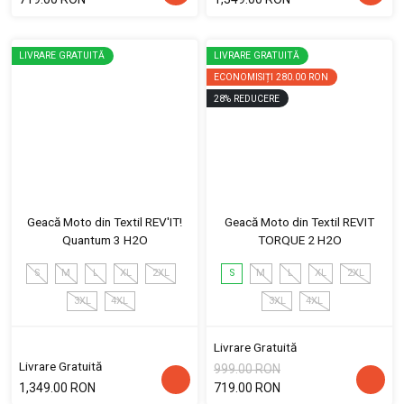
LIVRARE GRATUITĂ
LIVRARE GRATUITĂ
ECONOMISIȚI
280.00 RON
28
%
REDUCERE
Geacă Moto din Textil REV'IT!
Geacă Moto din Textil REVIT
Quantum 3 H2O
TORQUE 2 H2O
S
M
L
XL
2XL
S
M
L
XL
2XL
3XL
4XL
3XL
4XL
Livrare Gratuită
Livrare Gratuită
999.00 RON
1,349.00 RON
719.00 RON