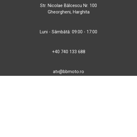
Str. Nicolae Bălcescu Nr. 100
Gheorgheni, Harghita
Luni - Sâmbătă: 09:00 - 17:00
+40 740 133 688
atv@bbmoto.ro
Magazin
BBmoto ATV Otopeni