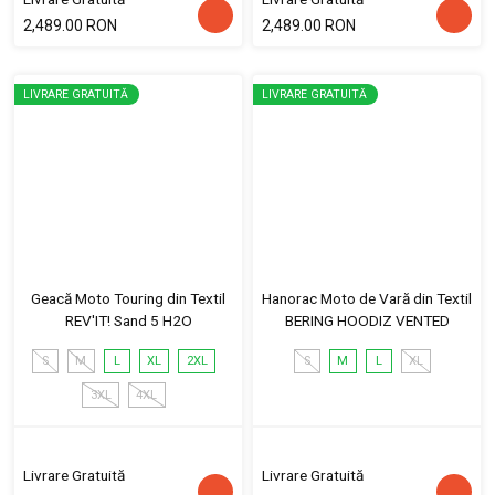
2,489.00 RON
2,489.00 RON
LIVRARE GRATUITĂ
LIVRARE GRATUITĂ
Geacă Moto Touring din Textil
Hanorac Moto de Vară din Textil
REV'IT! Sand 5 H2O
BERING HOODIZ VENTED
S
M
L
XL
2XL
S
M
L
XL
3XL
4XL
Livrare Gratuită
Livrare Gratuită