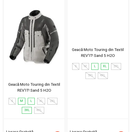
Geacă Moto Touring din Textil
REV'IT! Sand 5 H2O
S
M
L
XL
2XL
3XL
4XL
Geacă Moto Touring din Textil
REV'IT! Sand 5 H2O
S
M
L
XL
2XL
3XL
4XL
Livrare Gratuită
Livrare Gratuită