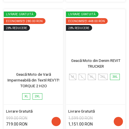
LIVRARE GRATUITĂ
LIVRARE GRATUITĂ
ECONOMISIȚI
280.00 RON
ECONOMISIȚI
448.00 RON
28
%
REDUCERE
28
%
REDUCERE
Geacă Moto din Denim REVIT
TRUCKER
Geacă Moto de Vară
M
L
XL
2XL
3XL
Impermeabilă din Textil REV'IT!
TORQUE 2 H2O
XL
2XL
Livrare Gratuită
Livrare Gratuită
999.00 RON
1,599.00 RON
719.00 RON
1,151.00 RON