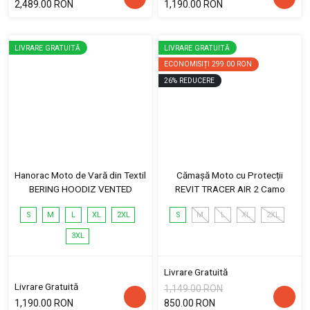
2,489.00 RON
1,190.00 RON
LIVRARE GRATUITĂ
LIVRARE GRATUITĂ
ECONOMISIȚI
299.00 RON
26
%
REDUCERE
Hanorac Moto de Vară din Textil
Cămașă Moto cu Protecții
BERING HOODIZ VENTED
REVIT TRACER AIR 2 Camo
S
M
L
XL
2XL
S
M
L
XL
2XL
3XL
Livrare Gratuită
Livrare Gratuită
1,149.00 RON
1,190.00 RON
850.00 RON