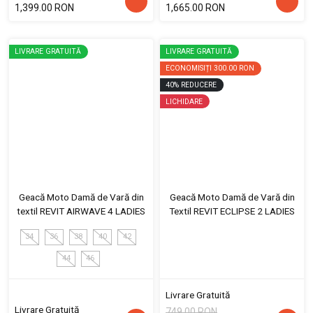
1,399.00 RON
1,665.00 RON
LIVRARE GRATUITĂ
LIVRARE GRATUITĂ
ECONOMISIȚI
300.00 RON
40
%
REDUCERE
LICHIDARE
Geacă Moto Damă de Vară din
Geacă Moto Damă de Vară din
textil REVIT AIRWAVE 4 LADIES
Textil REVIT ECLIPSE 2 LADIES
34
36
38
40
42
44
46
Livrare Gratuită
Livrare Gratuită
749.00 RON