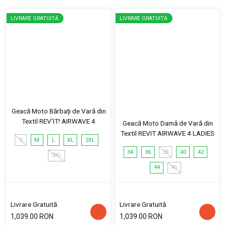
LIVRARE GRATUITĂ
LIVRARE GRATUITĂ
Geacă Moto Bărbați de Vară din
Textil REV'IT! AIRWAVE 4
Geacă Moto Damă de Vară din
Textil REVIT AIRWAVE 4 LADIES
S
M
L
XL
2XL
34
36
38
40
42
3XL
44
46
Livrare Gratuită
Livrare Gratuită
1,039.00 RON
1,039.00 RON