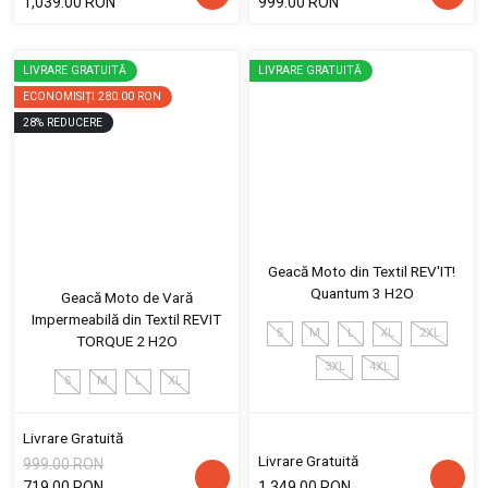
1,039.00 RON
999.00 RON
LIVRARE GRATUITĂ
LIVRARE GRATUITĂ
ECONOMISIȚI
280.00 RON
28
%
REDUCERE
Geacă Moto din Textil REV'IT!
Quantum 3 H2O
Geacă Moto de Vară
Impermeabilă din Textil REVIT
S
M
L
XL
2XL
TORQUE 2 H2O
3XL
4XL
S
M
L
XL
Livrare Gratuită
Livrare Gratuită
999.00 RON
719.00 RON
1,349.00 RON