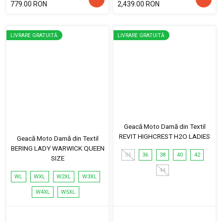
779.00 RON
2,439.00 RON
LIVRARE GRATUITĂ
LIVRARE GRATUITĂ
Geacă Moto Damă din Textil
REVIT HIGHCREST H2O LADIES
Geacă Moto Damă din Textil
BERING LADY WARWICK QUEEN
34
36
38
40
42
SIZE
44
WL
WXL
W2XL
W3XL
W4XL
W5XL