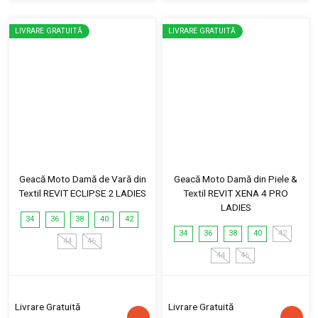
LIVRARE GRATUITĂ
LIVRARE GRATUITĂ
Geacă Moto Damă de Vară din
Geacă Moto Damă din Piele &
Textil REVIT ECLIPSE 2 LADIES
Textil REVIT XENA 4 PRO
LADIES
34
36
38
40
42
34
36
38
40
42
44
46
44
46
Livrare Gratuită
Livrare Gratuită