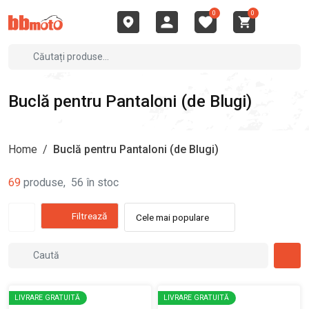
0
0
Buclă pentru Pantaloni (de Blugi)
Home
/
Buclă pentru Pantaloni (de Blugi)
69
produse
,
56
în stoc
Filtrează
Cele mai populare
LIVRARE GRATUITĂ
LIVRARE GRATUITĂ