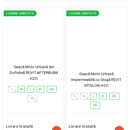
LIVRARE GRATUITĂ
LIVRARE GRATUITĂ
Geacă Moto Urbană din
Softshell REVIT AFTERBURN
Geacă Moto Urbană
H2O
Impermeabilă cu Glugă REVIT
EPSILON H2O
S
M
L
XL
2XL
S
M
L
XL
2XL
3XL
3XL
Livrare Gratuită
Livrare Gratuită