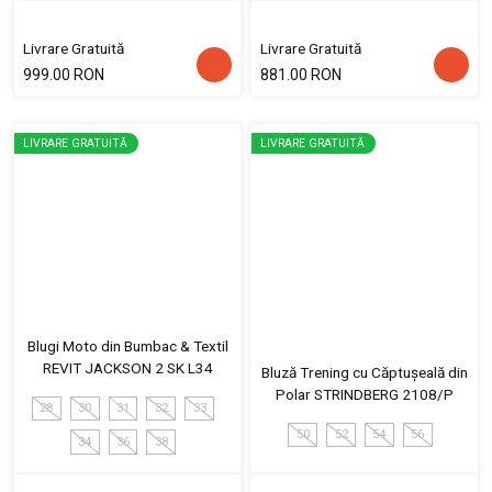
Livrare Gratuită
Livrare Gratuită
999.00 RON
881.00 RON
LIVRARE GRATUITĂ
LIVRARE GRATUITĂ
Blugi Moto din Bumbac & Textil
REVIT JACKSON 2 SK L34
Bluză Trening cu Căptușeală din
Polar STRINDBERG 2108/P
28
30
31
32
33
50
52
54
56
34
36
38