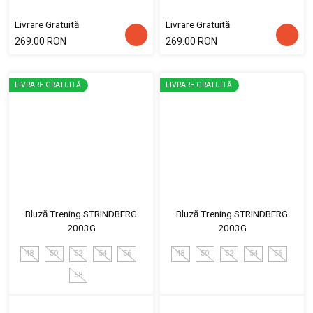
Livrare Gratuită
Livrare Gratuită
269.00 RON
269.00 RON
LIVRARE GRATUITĂ
LIVRARE GRATUITĂ
Bluză Trening STRINDBERG
Bluză Trening STRINDBERG
2003G
2003G
48
50
52
54
56
48
50
52
54
56
58