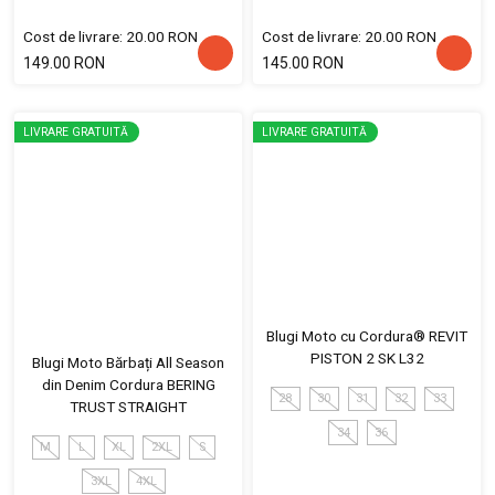
Cost de livrare: 20.00 RON
Cost de livrare: 20.00 RON
149.00 RON
145.00 RON
LIVRARE GRATUITĂ
LIVRARE GRATUITĂ
Blugi Moto cu Cordura® REVIT
PISTON 2 SK L32
Blugi Moto Bărbați All Season
din Denim Cordura BERING
28
30
31
32
33
TRUST STRAIGHT
34
36
M
L
XL
2XL
S
3XL
4XL