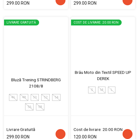
299.00 RON
299.00 RON
LIVRARE GRATUITĂ
COST DE LIVRARE: 20.00 RON
Brâu Moto din Textil SPEED UP
DEREK
Bluză Trening STRINDBERG
2108/8
S
M
L
46
48
50
52
54
56
58
Livrare Gratuită
Cost de livrare: 20.00 RON
299.00 RON
120.00 RON