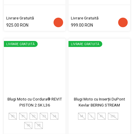
Livrare Gratuită
Livrare Gratuită
925.00 RON
999.00 RON
LIVRARE GRATUITĂ
LIVRARE GRATUITĂ
Blugi Moto cu Cordura® REVIT
Blugi Moto cu Inserții DuPont
PISTON 2 SK L36
Kevlar BERING STREAM
30
31
32
33
34
M
L
XL
2XL
36
38