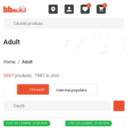
0
0
Adult
Home
/
Adult
2657
produse
,
1987
în stoc
Filtrează
Cele mai populare
COST DE LIVRARE: 20.00 RON
COST DE LIVRARE: 20.00 RON