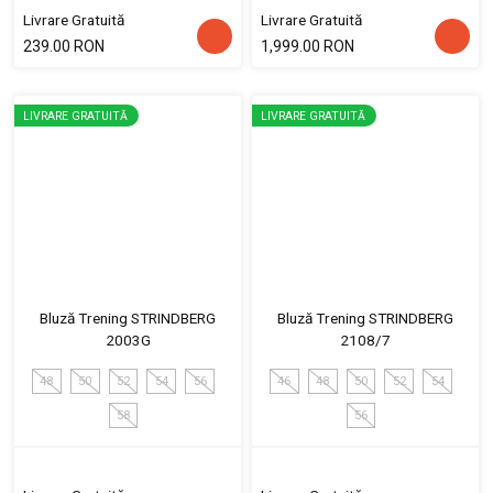
Livrare Gratuită
Livrare Gratuită
239.00 RON
1,999.00 RON
LIVRARE GRATUITĂ
LIVRARE GRATUITĂ
Bluză Trening STRINDBERG
Bluză Trening STRINDBERG
2003G
2108/7
48
50
52
54
56
46
48
50
52
54
58
56