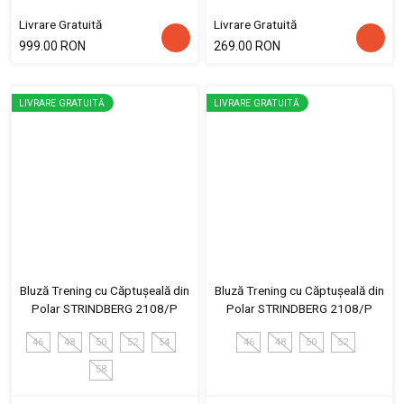
Livrare Gratuită
Livrare Gratuită
999.00 RON
269.00 RON
LIVRARE GRATUITĂ
LIVRARE GRATUITĂ
Bluză Trening cu Căptușeală din
Bluză Trening cu Căptușeală din
Polar STRINDBERG 2108/P
Polar STRINDBERG 2108/P
46
48
50
52
54
46
48
50
52
58