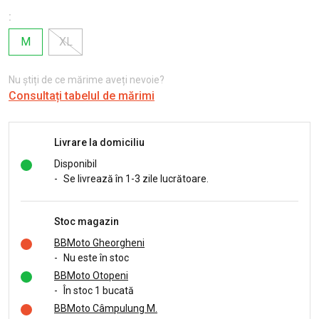
:
M
XL
Nu știți de ce mărime aveți nevoie?
Consultați tabelul de mărimi
Livrare la domiciliu
Disponibil
-
Se livrează în 1-3 zile lucrătoare.
Stoc magazin
BBMoto Gheorgheni
-
Nu este în stoc
BBMoto Otopeni
-
În stoc 1 bucată
BBMoto Câmpulung M.