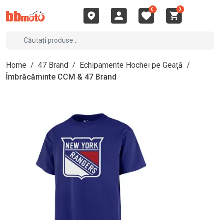
0
0
Home
/
47 Brand
/
Echipamente Hochei pe Geață
/
Îmbrăcăminte CCM & 47 Brand