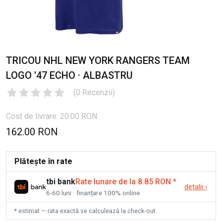
TRICOU NHL NEW YORK RANGERS TEAM
LOGO '47 ECHO · ALBASTRU
(
0
Recenzii
)
Cost de livrare: 20.00 RON
162.00 RON
Plătește în rate
tbi bank
Rate lunare de la 8.85 RON
*
detalii
›
6-60 luni · finanțare 100% online
* estimat — rata exactă se calculează la check-out