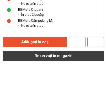
-
Nu este în stoc
BBMoto Otopeni
-
În stoc 2 bucăți
BBMoto Câmpulung M.
-
Nu este în stoc
Adăugați în coș
Rezervați în magazin