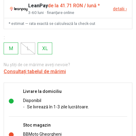
LeanPay
de la 41.71 RON / lună
*
detalii
›
3-60 luni · finanțare online
* estimat — rata exactă se calculează la check-out
:
M
L
XL
Nu știți de ce mărime aveți nevoie?
Consultați tabelul de mărimi
Livrare la domiciliu
Disponibil
-
Se livrează în 1-3 zile lucrătoare.
Stoc magazin
BBMoto Gheorgheni