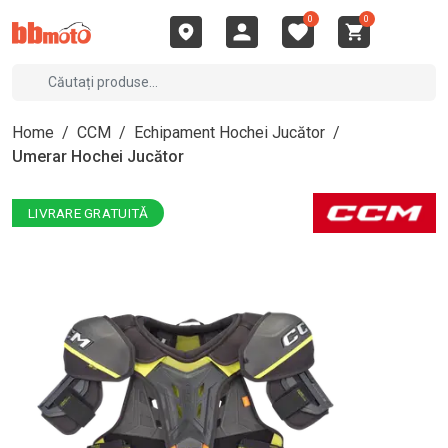
0
0
Home
/
CCM
/
Echipament Hochei Jucător
/
Umerar Hochei Jucător
LIVRARE GRATUITĂ